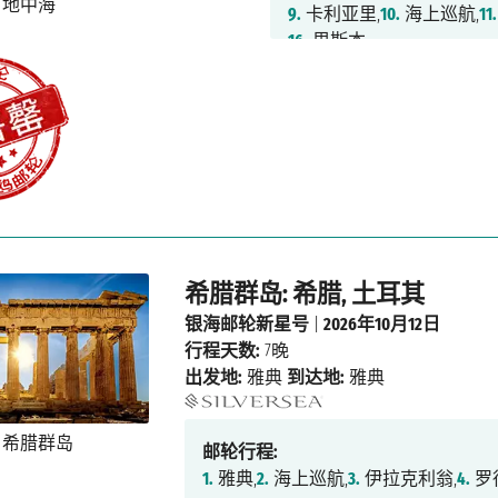
9.
卡利亚里,
10.
海上巡航,
11.
16.
里斯本
希腊群岛: 希腊, 土耳其
银海邮轮新星号
|
2026年10月12日
行程天数:
7晚
出发地:
雅典
到达地:
雅典
邮轮行程:
1.
雅典,
2.
海上巡航,
3.
伊拉克利翁,
4.
罗