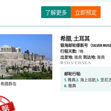
了解更多
立即预定
希腊, 土耳其
银海邮轮缪斯号（SILVER MUS
行程天数:
7晚
出发地:
雅典
到达地:
雅典
邮轮行程:
1.
雅典,
2.
海上巡航,
3.
圣尼古
8.
雅典