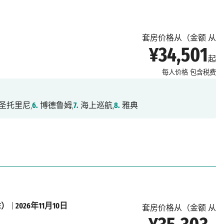
套房价格从（金额 从
¥34,501
起
每人价格
包含税费
圣托里尼,
6.
博德鲁姆,
7.
海上巡航,
8.
雅典
E）
|
2026年11月10日
套房价格从（金额 从