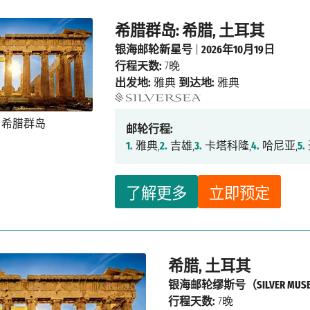
希腊群岛: 希腊, 土耳其
银海邮轮新星号
|
2026年10月19日
行程天数:
7晚
出发地:
雅典
到达地:
雅典
邮轮行程:
1.
雅典,
2.
吉雄,
3.
卡塔科隆,
4.
哈尼亚,
5.
了解更多
立即预定
希腊, 土耳其
银海邮轮缪斯号（SILVER MUS
行程天数:
7晚