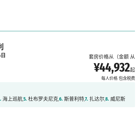
利
6日
套房价格从（金额 从
¥44,932
起
每人价格
包含税费
.
海上巡航,
5.
杜布罗夫尼克,
6.
斯普利特,
7.
扎达尔,
8.
威尼斯