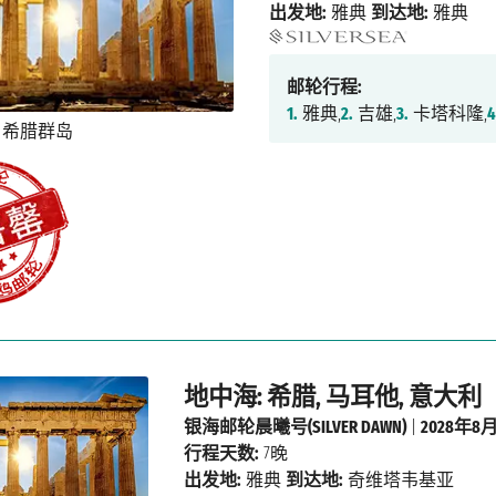
出发地:
雅典
到达地:
雅典
邮轮行程:
1.
雅典,
2.
吉雄,
3.
卡塔科隆,
4
地中海: 希腊, 马耳他, 意大利
银海邮轮晨曦号(SILVER DAWN)
|
2028年8
行程天数:
7晚
出发地:
雅典
到达地:
奇维塔韦基亚