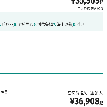
¥35,303
起
每人价格
包含税费
.
哈尼亚,
5.
圣托里尼,
6.
博德鲁姆,
7.
海上巡航,
8.
雅典
月26日
套房价格从（金额 从
¥36,908
起