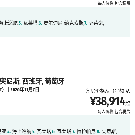
每人价格
包含税费
海上巡航,
5.
瓦莱塔,
6.
贾尔迪尼-纳克索斯,
7.
萨莱诺,
 突尼斯, 西班牙, 葡萄牙
IT）
|
2026年11月7日
套房价格从（金额 从
¥38,914
起
每人价格
包含税费
亚,
4.
海上巡航,
5.
瓦莱塔,
6.
瓦莱塔,
7.
特拉帕尼,
8.
突尼斯,