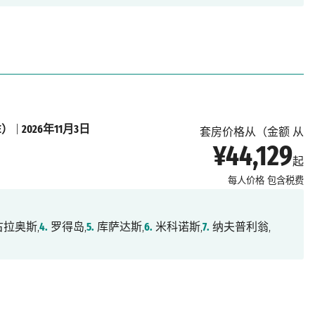
E）
|
2026年11月3日
套房价格从（金额 从
¥44,129
起
每人价格
包含税费
拉奥斯,
4.
罗得岛,
5.
库萨达斯,
6.
米科诺斯,
7.
纳夫普利翁,