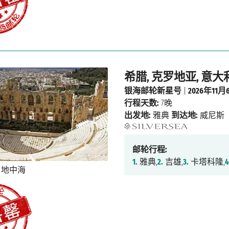
希腊, 克罗地亚, 意大
银海邮轮新星号
|
2026年11月
行程天数:
7晚
出发地:
雅典
到达地:
威尼斯
邮轮行程:
1.
雅典,
2.
吉雄,
3.
卡塔科隆,
4