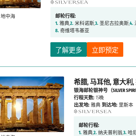
邮轮行程:
1.
雅典,
2.
米科诺斯,
3.
圣尼古拉奥斯,
4.
8.
奇维塔韦基亚
了解更多
立即预定
希腊, 马耳他, 意大利,
银海邮轮银神号（SILVER SPIR
行程天数:
15晚
出发地:
雅典
到达地:
里斯本
邮轮行程:
1.
雅典,
2.
纳夫普利翁,
3.
哈尼