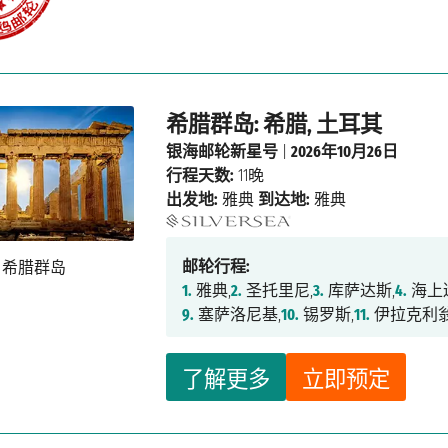
希腊群岛: 希腊, 土耳其
银海邮轮新星号
|
2026年10月26日
行程天数:
11晚
出发地:
雅典
到达地:
雅典
邮轮行程:
1.
雅典,
2.
圣托里尼,
3.
库萨达斯,
4.
海上
9.
塞萨洛尼基,
10.
锡罗斯,
11.
伊拉克利翁
了解更多
立即预定