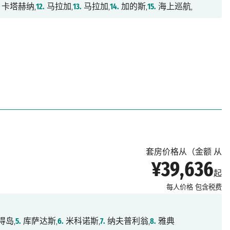
卡塔赫纳,
12.
马拉加,
13.
马拉加,
14.
加的斯,
15.
海上巡航,
套房价格从（金额 从
¥39,636
起
每人价格
包含税费
得岛,
5.
库萨达斯,
6.
米科诺斯,
7.
纳夫普利翁,
8.
雅典