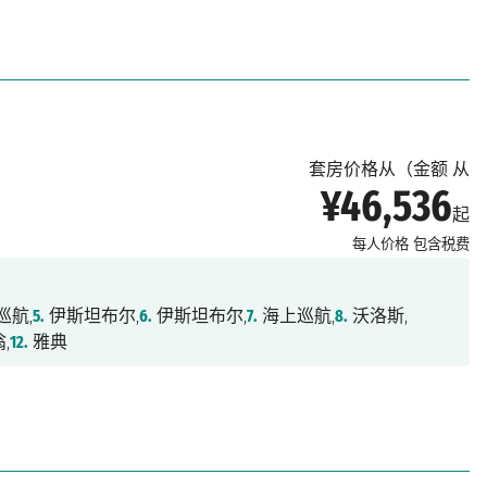
套房价格从（金额 从
¥46,536
起
每人价格
包含税费
巡航,
5.
伊斯坦布尔,
6.
伊斯坦布尔,
7.
海上巡航,
8.
沃洛斯,
,
12.
雅典