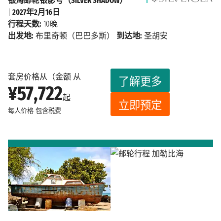
银海邮轮银影号（SILVER SHADOW）
|
2027年2月16日
行程天数:
10晚
出发地:
布里奇顿（巴巴多斯）
到达地:
圣胡安
套房价格从（金额 从
了解更多
¥57,722
起
立即预定
每人价格
包含税费