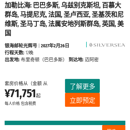
加勒比海: 巴巴多斯, 乌兹别克斯坦, 百慕大
群岛, 马提尼克, 法国, 圣卢西亚, 圣基茨和尼
维斯, 圣马丁岛, 法属安地列斯群岛, 英国, 美
国
银海邮轮光辉号
|
2027年2月26日
行程天数:
12晚
出发地:
布里奇顿（巴巴多斯）
到达地:
迈阿密
套房价格从（金额 从
了解更多
¥71,751
起
立即预定
每人价格
包含税费