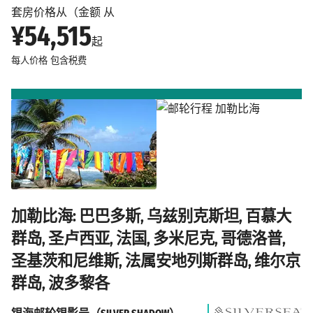
套房价格从（金额 从
¥54,515
起
每人价格
包含税费
加勒比海: 巴巴多斯, 乌兹别克斯坦, 百慕大
群岛, 圣卢西亚, 法国, 多米尼克, 哥德洛普,
圣基茨和尼维斯, 法属安地列斯群岛, 维尔京
群岛, 波多黎各