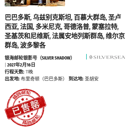
巴巴多斯, 乌兹别克斯坦, 百慕大群岛, 圣卢
西亚, 法国, 多米尼克, 哥德洛普, 蒙塞拉特,
圣基茨和尼维斯, 法属安地列斯群岛, 维尔京
群岛, 波多黎各
银海邮轮银影号（SILVER SHADOW）
|
2027年2月16日
行程天数:
11晚
出发地:
布里奇顿（巴巴多斯）
到达地:
圣胡安