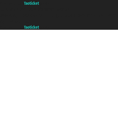
A portal of the
Taoticket
group
Copyright © 2007/2026 踏鸥邮轮 版权所有
增值税税号: 06206400720 - 已注册意大利工商会, REA 433093 - 省授
权号 n° 6167/131601
A portal of the
Taoticket
group