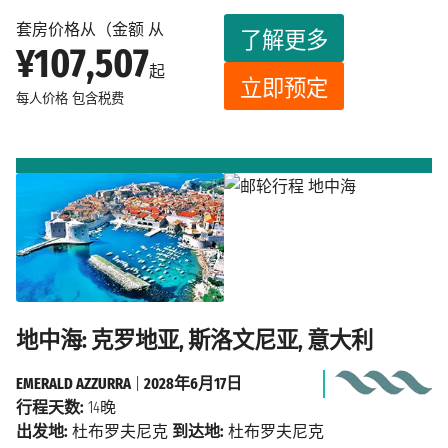
套房价格从（金额 从
了解更多
¥107,507
起
立即预定
每人价格
包含税费
地中海: 克罗地亚, 斯洛文尼亚, 意大利
EMERALD AZZURRA
|
2028年6月17日
行程天数:
14晚
出发地:
杜布罗夫尼克
到达地:
杜布罗夫尼克