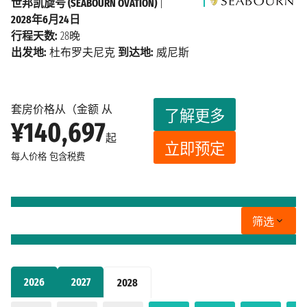
世邦凯旋号 (SEABOURN OVATION)
|
2028年6月24日
行程天数:
28晚
出发地:
杜布罗夫尼克
到达地:
威尼斯
套房价格从（金额 从
了解更多
¥140,697
起
立即预定
每人价格
包含税费
筛选
2026
2027
2028