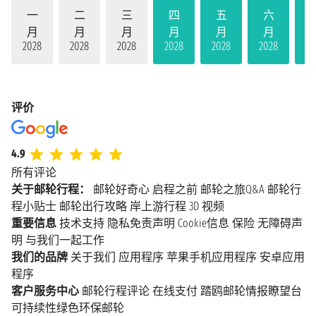
一
二
三
四
五
六
月
月
月
月
月
月
2028
2028
2028
2028
2028
2028
20
评价
4.9
所有评论
关于邮轮行程：
邮轮好奇心
启程之前
邮轮之旅Q&A
邮轮行
程小贴士
邮轮出行攻略
岸上游行程
3D 视频
重要信息
技术支持
隐私免责声明
Cookie信息
保险
无障碍声
明
与我们一起工作
我们的品牌
关于我们
应用程序
苹果手机应用程序
安卓应用
程序
客户服务中心
邮轮行程评论
在线支付
踏鸥邮轮情报瞭望台
可持续性绿色环保邮轮