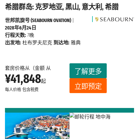
希腊群岛: 克罗地亚, 黑山, 意大利, 希腊
世邦凯旋号 (SEABOURN OVATION)
|
2028年6月24日
行程天数:
7晚
出发地:
杜布罗夫尼克
到达地:
雅典
套房价格从（金额 从
了解更多
¥41,848
起
立即预定
每人价格
包含税费