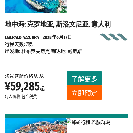
地中海: 克罗地亚, 斯洛文尼亚, 意大利
EMERALD AZZURRA
|
2028年6月17日
行程天数:
7晚
出发地:
杜布罗夫尼克
到达地:
威尼斯
海景客舱价格从 从
了解更多
¥59,285
起
立即预定
每人价格
包含税费