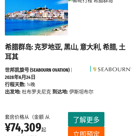
希腊群岛: 克罗地亚, 黑山, 意大利, 希腊, 土
耳其
世邦凯旋号 (SEABOURN OVATION)
|
2028年6月24日
行程天数:
14晚
出发地:
杜布罗夫尼克
到达地:
伊斯坦布尔
套房价格从（金额 从
了解更多
¥74,309
起
立即预定