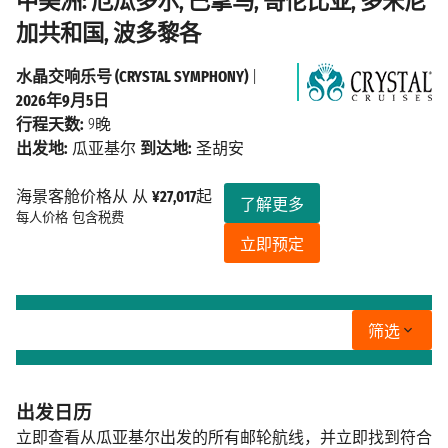
中美洲: 厄瓜多尔, 巴拿马, 哥伦比亚, 多米尼
加共和国, 波多黎各
水晶交响乐号 (CRYSTAL SYMPHONY)
|
2026年9月5日
行程天数:
9晚
出发地:
瓜亚基尔
到达地:
圣胡安
海景客舱价格从 从
¥27,017
起
了解更多
每人价格
包含税费
立即预定
筛选
出发日历
立即查看从瓜亚基尔出发的所有邮轮航线，并立即找到符合