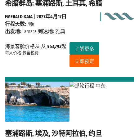
希腊群岛: 塞浦路斯, 土耳其, 希腊
EMERALD KAIA
|
2027年4月17日
行程天数:
7晚
出发地:
Larnaca
到达地:
雅典
海景客舱价格从 从
¥53,793
起
了解更多
每人价格
包含税费
立即预定
塞浦路斯, 埃及, 沙特阿拉伯, 约旦