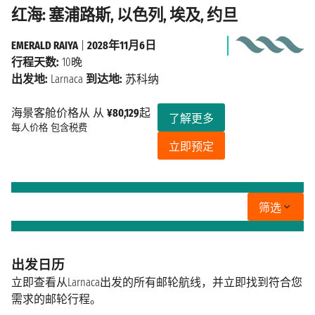
红海: 塞浦路斯, 以色列, 埃及, 约旦
EMERALD RAIYA
|
2028年11月6日
行程天数:
10晚
出发地:
Larnaca
到达地:
苏科纳
海景客舱价格从 从
¥80,129
起
了解更多
每人价格
包含税费
立即预定
筛选
出发日历
立即查看从Larnaca出发的所有邮轮航线，并立即找到符合您
需求的邮轮行程。