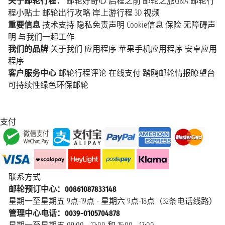
关于邮轮行程：
邮轮好奇心
启程之前
邮轮之旅Q&A
邮轮行
程小贴士
邮轮出行攻略
岸上游行程
3D 视频
重要信息
技术支持
隐私免责声明
Cookie信息
保险
无障碍声
明
与我们一起工作
我们的品牌
关于我们
应用程序
苹果手机应用程序
安卓应用
程序
客户服务中心
邮轮行程评论
在线支付
踏鸥邮轮情报瞭望台
可持续性绿色环保邮轮
支付
联系方式
邮轮预订中心：00861087833148
星期一至星期五 9点-19点 - 星期六 9点-18点（32条电话线路）
管理中心电话：0039-0105704878