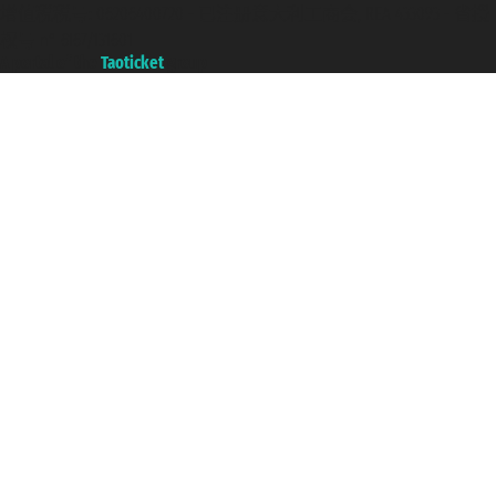
增值税税号: 06206400720 - 已注册意大利工商会, REA 433093 - 省授
权号 n° 6167/131601
A portal of the
Taoticket
group