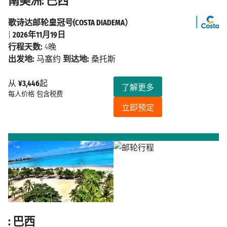
南美洲: 巴西
歌诗达邮轮皇冠号(COSTA DIADEMA）
|
2026年11月19日
行程天数:
4晚
出发地:
马塞约
到达地:
桑托斯
从
¥3,446
起
了解更多
每人价格
包含税费
立即预定
: 巴西