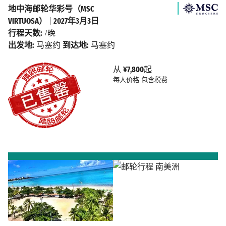
地中海邮轮华彩号（MSC
VIRTUOSA）
|
2027年3月3日
行程天数:
7晚
出发地:
马塞约
到达地:
马塞约
从
¥7,800
起
每人价格
包含税费