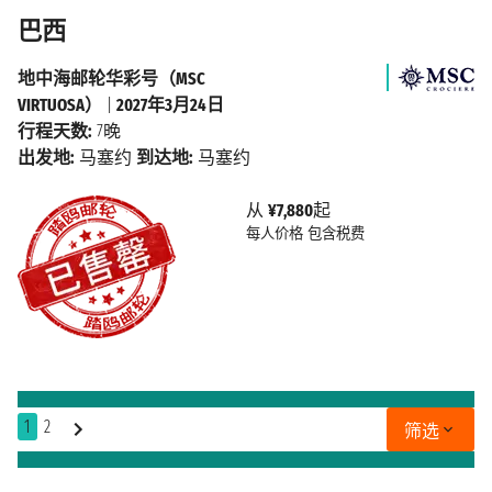
巴西
地中海邮轮华彩号（MSC
VIRTUOSA）
|
2027年3月24日
行程天数:
7晚
出发地:
马塞约
到达地:
马塞约
从
¥7,880
起
每人价格
包含税费
1
2
筛选