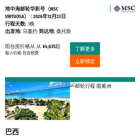
地中海邮轮华彩号（MSC
VIRTUOSA）
|
2026年12月23日
行程天数:
3晚
出发地:
马塞约
到达地:
桑托斯
阳台房价格从 从
¥4,635
起
了解更多
每人价格
包含税费
立即预定
巴西