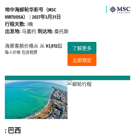
地中海邮轮华彩号（MSC
VIRTUOSA）
|
2027年3月31日
行程天数:
3晚
出发地:
马塞约
到达地:
桑托斯
海景客舱价格从 从
¥3,912
起
了解更多
每人价格
包含税费
立即预定
: 巴西