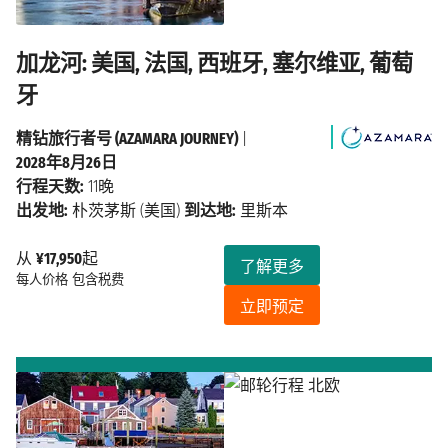
加龙河: 美国, 法国, 西班牙, 塞尔维亚, 葡萄
牙
精钻旅行者号 (AZAMARA JOURNEY)
|
2028年8月26日
行程天数:
11晚
出发地:
朴茨茅斯 (美国)
到达地:
里斯本
从
¥17,950
起
了解更多
每人价格
包含税费
立即预定