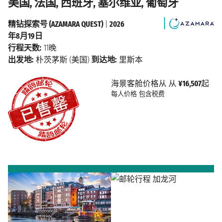
美国, 法国, 西班牙, 塞尔维亚, 葡萄牙
精钻探索号 (AZAMARA QUEST)
|
2026
年8月19日
行程天数:
11晚
出发地:
朴茨茅斯 (美国)
到达地:
里斯本
海景客舱价格从 从
¥16,507
起
每人价格
包含税费