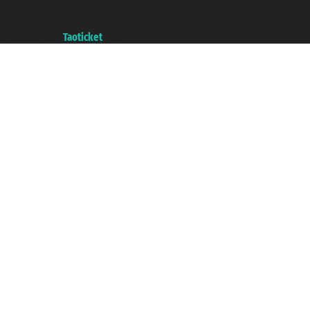
增值税税号: 06206400720 - 已注册意大利工商会, REA 433093 - 省授
权号 n° 6167/131601
A portal of the
Taoticket
group