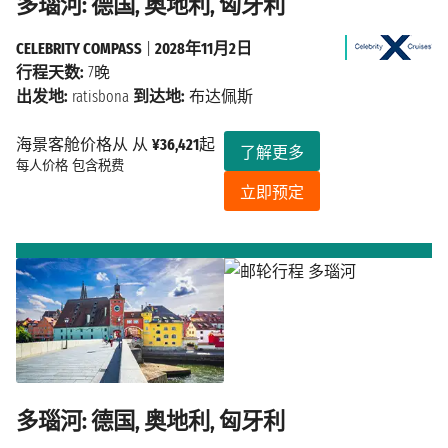
多瑙河: 德国, 奥地利, 匈牙利
CELEBRITY COMPASS
|
2028年11月2日
行程天数:
7晚
出发地:
ratisbona
到达地:
布达佩斯
海景客舱价格从 从
¥36,421
起
了解更多
每人价格
包含税费
立即预定
多瑙河: 德国, 奥地利, 匈牙利