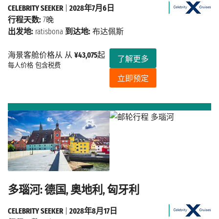
CELEBRITY SEEKER
|
2028年7月6日
行程天数:
7晚
出发地:
ratisbona
到达地:
布达佩斯
海景客舱价格从 从
¥43,075
起
了解更多
每人价格
包含税费
立即预定
多瑙河: 德国, 奥地利, 匈牙利
CELEBRITY SEEKER
|
2028年8月17日