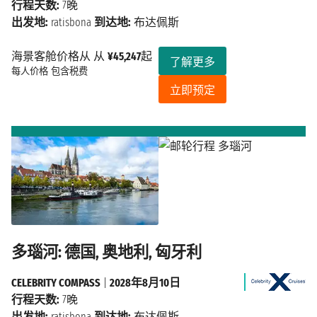
行程天数:
7晚
出发地:
ratisbona
到达地:
布达佩斯
海景客舱价格从 从
¥45,247
起
了解更多
每人价格
包含税费
立即预定
多瑙河: 德国, 奥地利, 匈牙利
CELEBRITY COMPASS
|
2028年8月10日
行程天数:
7晚
出发地:
ratisbona
到达地:
布达佩斯