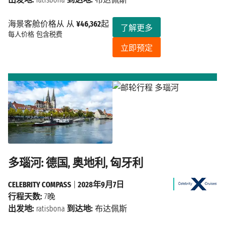
海景客舱价格从 从
¥46,362
起
了解更多
每人价格
包含税费
立即预定
多瑙河: 德国, 奥地利, 匈牙利
CELEBRITY COMPASS
|
2028年9月7日
行程天数:
7晚
出发地:
ratisbona
到达地:
布达佩斯