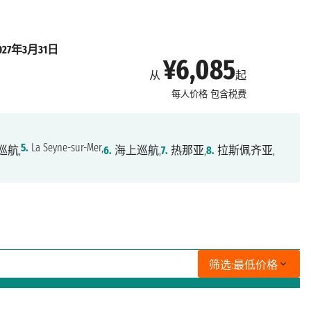
027年3月31日
¥6,085
从
起
每人价格
包含税费
5.
La Seyne-sur-Mer,
巡航,
6.
海上巡航,
7.
热那亚,
8.
拉斯佩齐亚,
筛选:
最低价格