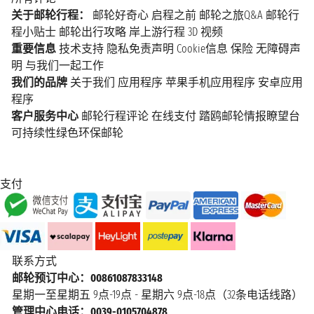
关于邮轮行程：
邮轮好奇心
启程之前
邮轮之旅Q&A
邮轮行
程小贴士
邮轮出行攻略
岸上游行程
3D 视频
重要信息
技术支持
隐私免责声明
Cookie信息
保险
无障碍声
明
与我们一起工作
我们的品牌
关于我们
应用程序
苹果手机应用程序
安卓应用
程序
客户服务中心
邮轮行程评论
在线支付
踏鸥邮轮情报瞭望台
可持续性绿色环保邮轮
支付
联系方式
邮轮预订中心：00861087833148
星期一至星期五 9点-19点 - 星期六 9点-18点（32条电话线路）
管理中心电话：0039-0105704878