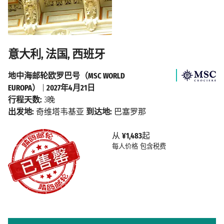
意大利, 法国, 西班牙
地中海邮轮欧罗巴号（MSC WORLD
EUROPA）
|
2027年4月21日
行程天数:
3晚
出发地:
奇维塔韦基亚
到达地:
巴塞罗那
从
¥1,483
起
每人价格
包含税费