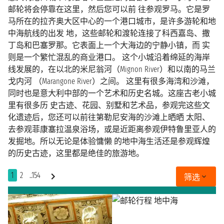
邮轮将会停靠在这里，然后您可以前 往参观罗马。它是罗
马所在的拉齐奥大区中心的一个港口城市，是许多游轮和地
中海航线的出发 地，这些邮轮和渡轮连接了科西嘉岛、撒
丁岛和巴塞罗那。它表面上一个大海边的宁静小镇，而 实
则是一个繁忙混乱的商业港口。 这个小城沿着绵延的海岸
线发展的，在以北的米尼翁河（Mignon River）和以南的马兰
戈内河 （Marangone River）之间。 这里有很多海湾和沙滩，
同时也是意大利中部的一个艺术和历史名城。这座古老小城
里有很多历 史古迹、花园、别墅和艺术品，参观完这些文
化遗迹后，您还可以前往第勒尼安海的沙滩上晒晒 太阳、
去参观菲康塞拉温泉浴场，或是近距离参观伊特鲁里亚人的
发掘地。所以无论是体验慵懒 的地中海生活还是参观辉煌
的历史古迹，这里都是绝佳的旅游地。
1
2
..154
筛选