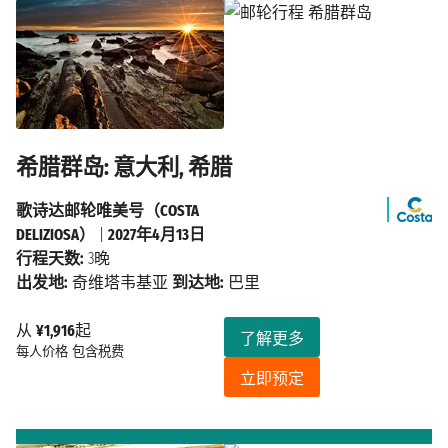
希腊群岛: 意大利, 希腊
歌诗达邮轮唯美号（COSTA
DELIZIOSA）
|
2027年4月13日
行程天数:
3晚
出发地:
奇维塔韦基亚
到达地:
巴里
从
¥1,916
起
了解更多
每人价格
包含税费
立即预定