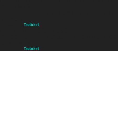
Taoticket S.r.l. Via Brigata Liguria, 3/21 16121 Genova Copyright © 2007/2026
踏鸥邮轮 版权所有
增值税税号: 06206400720 - 已注册意大利工商会, REA 433093 - 省授
权号 n° 6167/131601
A portal of the
Taoticket
group
Copyright © 2007/2026 踏鸥邮轮 版权所有
增值税税号: 06206400720 - 已注册意大利工商会, REA 433093 - 省授
权号 n° 6167/131601
A portal of the
Taoticket
group