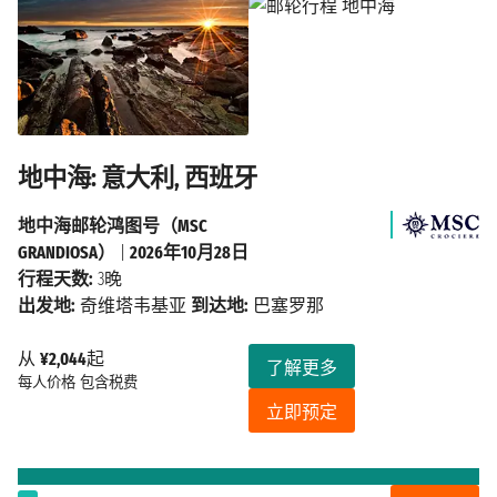
地中海: 意大利, 西班牙
地中海邮轮鸿图号（MSC
GRANDIOSA）
|
2026年10月28日
行程天数:
3晚
出发地:
奇维塔韦基亚
到达地:
巴塞罗那
从
¥2,044
起
了解更多
每人价格
包含税费
立即预定