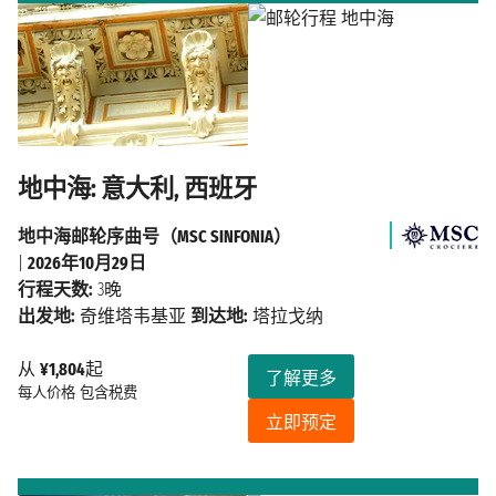
地中海: 意大利, 西班牙
地中海邮轮序曲号（MSC SINFONIA）
|
2026年10月29日
行程天数:
3晚
出发地:
奇维塔韦基亚
到达地:
塔拉戈纳
从
¥1,804
起
了解更多
每人价格
包含税费
立即预定