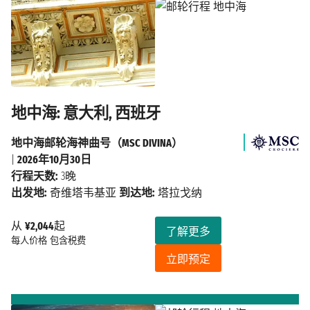
地中海: 意大利, 西班牙
地中海邮轮海神曲号（MSC DIVINA）
|
2026年10月30日
行程天数:
3晚
出发地:
奇维塔韦基亚
到达地:
塔拉戈纳
从
¥2,044
起
了解更多
每人价格
包含税费
立即预定