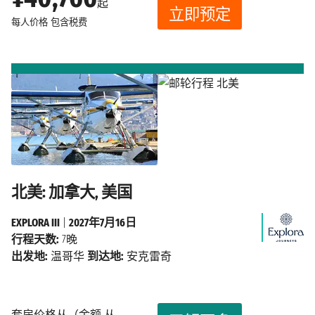
起
立即预定
每人价格
包含税费
北美: 加拿大, 美国
EXPLORA III
|
2027年7月16日
行程天数:
7晚
出发地:
温哥华
到达地:
安克雷奇
套房价格从（金额 从