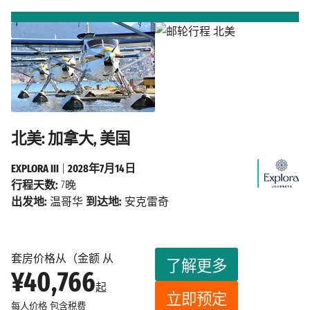
北美: 加拿大, 美国
EXPLORA III
|
2028年7月14日
行程天数:
7晚
出发地:
温哥华
到达地:
安克雷奇
套房价格从（金额 从
了解更多
¥40,766
起
立即预定
每人价格
包含税费