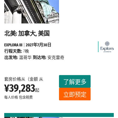
北美: 加拿大, 美国
EXPLORA III
|
2027年7月30日
行程天数:
7晚
出发地:
温哥华
到达地:
安克雷奇
套房价格从（金额 从
了解更多
¥39,283
起
立即预定
每人价格
包含税费