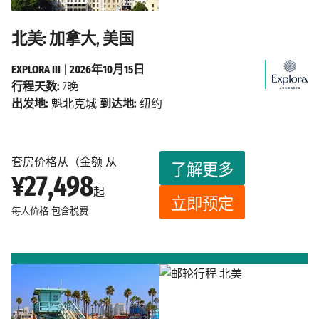
北美: 加拿大, 美国
EXPLORA III
|
2026年10月15日
行程天数:
7晚
出发地:
魁北克城
到达地:
纽约
套房价格从（金额 从
了解更多
¥27,498
起
立即预定
每人价格
包含税费