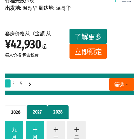
行程天数:
9晚
出发地:
温哥华
到达地:
温哥华
套房价格从（金额 从
了解更多
¥42,930
起
立即预定
每人价格
包含税费
1
2
..5
筛选
2027
2028
2026
九
十
十
十
月
月
一
二