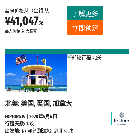
套房价格从（金额 从
了解更多
¥41,047
起
立即预定
每人价格
包含税费
北美: 美国, 英国, 加拿大
EXPLORA IV
|
2028年5月6日
行程天数:
12晚
出发地:
迈阿密
到达地:
魁北克城