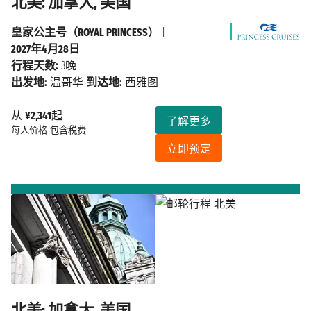
北美: 加拿大, 美国
皇家公主号（ROYAL PRINCESS）
|
2027年4月28日
行程天数:
3晚
出发地:
温哥华
到达地:
西雅图
从
¥2,341
起
了解更多
每人价格
包含税费
立即预定
北美: 加拿大, 美国