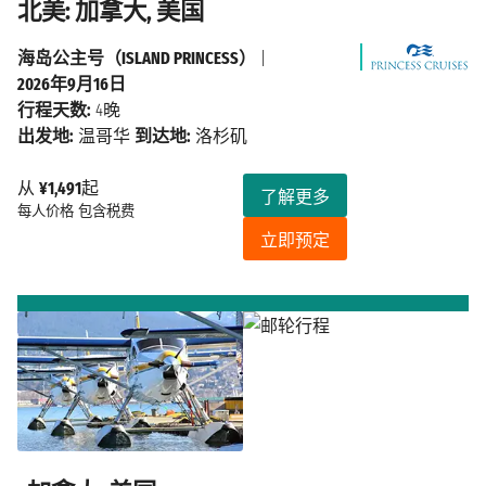
北美: 加拿大, 美国
海岛公主号（ISLAND PRINCESS）
|
2026年9月16日
行程天数:
4晚
出发地:
温哥华
到达地:
洛杉矶
从
¥1,491
起
了解更多
每人价格
包含税费
立即预定