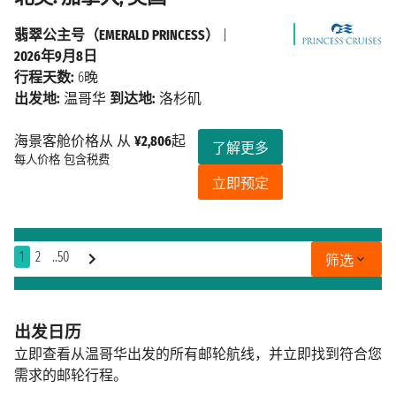
翡翠公主号（EMERALD PRINCESS）
|
2026年9月8日
行程天数:
6晚
出发地:
温哥华
到达地:
洛杉矶
海景客舱价格从 从
¥2,806
起
了解更多
每人价格
包含税费
立即预定
1
2
..50
筛选
出发日历
立即查看从温哥华出发的所有邮轮航线，并立即找到符合您
需求的邮轮行程。