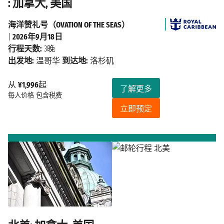
: 加拿大, 美国
海洋赞礼号（OVATION OF THE SEAS）
|
2026年9月18日
行程天数:
3晚
出发地:
温哥华
到达地:
洛杉矶
从
¥1,996
起
了解更多
每人价格
包含税费
立即预定