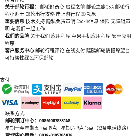
关于邮轮行程：
邮轮好奇心
启程之前
邮轮之旅Q&A
邮轮行
程小贴士
邮轮出行攻略
岸上游行程
3D 视频
重要信息
技术支持
隐私免责声明
Cookie信息
保险
无障碍声
明
与我们一起工作
我们的品牌
关于我们
应用程序
苹果手机应用程序
安卓应用
程序
客户服务中心
邮轮行程评论
在线支付
踏鸥邮轮情报瞭望台
可持续性绿色环保邮轮
支付
联系方式
邮轮预订中心：00861087833148
星期一至星期五 9点-19点 - 星期六 9点-18点（32条电话线路）
管理中心电话：0039-0105704878