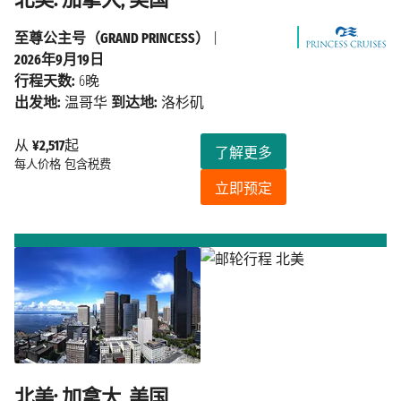
至尊公主号（GRAND PRINCESS）
|
2026年9月19日
行程天数:
6晚
出发地:
温哥华
到达地:
洛杉矶
从
¥2,517
起
了解更多
每人价格
包含税费
立即预定
北美: 加拿大, 美国