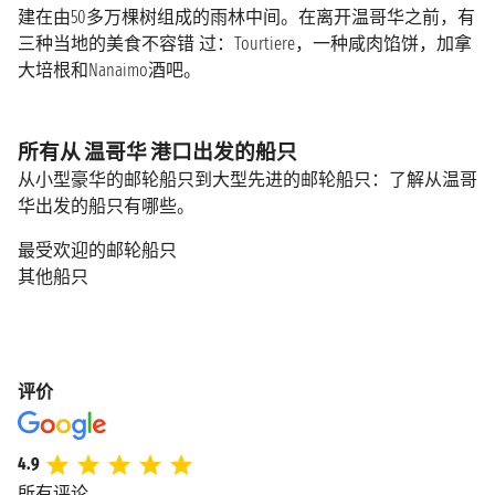
建在由50多万棵树组成的雨林中间。在离开温哥华之前，有
三种当地的美食不容错 过：Tourtiere，一种咸肉馅饼，加拿
大培根和Nanaimo酒吧。
所有从 温哥华 港口出发的船只
从小型豪华的邮轮船只到大型先进的邮轮船只：了解从温哥
华出发的船只有哪些。
最受欢迎的邮轮船只
其他船只
评价
4.9
所有评论