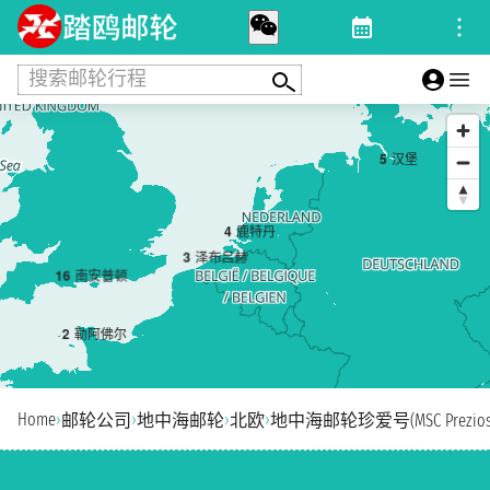
搜索邮轮行程
5
汉堡
4
鹿特丹
3
泽布吕赫
1
6
南安普顿
2
勒阿佛尔
Home
›
›
›
›
邮轮公司
地中海邮轮
北欧
地中海邮轮珍爱号(MSC Prezios