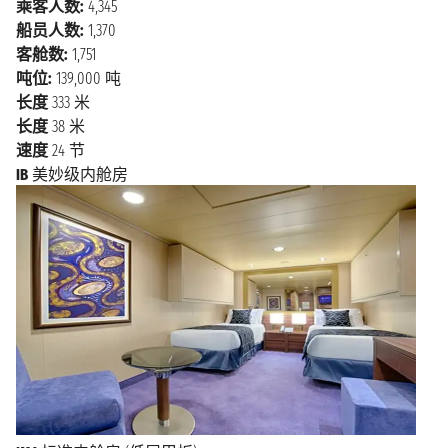
乘客人数:
4,345
地区最有名的购物中 心，有许多餐馆和商店。在美食
船员人数:
1,370
方面，在南安普敦您可以试试当地美食包括鱼肉馅饼
客舱数:
1,751
Stargazy Pie、怀特岛羊肉和来自英格兰南部的典型香肠
吨位:
139,000 吨
Black Pudding。
长度
333 米
长度
38 米
速度
24 节
IB
美妙级内舱房