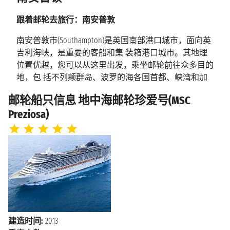
2027年11月5日星期五
汉堡
上午7:00 - 下午8:00
跟着邮轮去旅行：南安普敦
海上巡航
南安普敦市(Southampton)是英国南部港口城市，面向英
2027年11月6日星期六
吉利海峡，是重要的客船和集 装箱港口城市。其地理
2027年11月7日星期日
位置优越，您可以从这里出发，乘坐邮轮前往众多目的
南安普顿
上午7:00
地，包 括不列颠群岛、波罗的海各国首都、峡湾和加
那利群岛。
邮轮船只信息 地中海邮轮珍爱号(MSC
南安普敦旅行指南 ：目的地和体验
Preziosa)
在从南安普敦出发的邮轮上，必去的目的地包括都都铎
之家及花园(Tudor House and Garden) ，这是一处古迹同
时也是博物馆，以引人入胜的方式介绍南安普敦的历
史。 这座历史建筑可以让人看到16世纪的生活，还有历
史悠久的城墙，让您一窥这座城市 的另一种风貌。南
安普顿也是泰坦尼克号的故乡，所以不要错过海洋城市
博物馆，该 博物馆是为了纪念那艘沉没的著名邮轮，
而泰坦尼克号工程师纪念馆则是为了纪念在 船上工作
建造时间:
2013
的工程师们。购物爱好者可以前往Westquay，这里是该