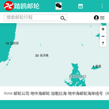
搜索邮轮行程
1
5
迈阿密
2
3
海洋礁
4
拿骚
Home
›
›
›
›
邮轮公司
地中海邮轮
加勒比海
地中海邮轮海岸线号（Msc 