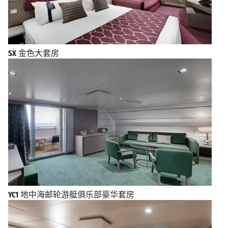
SX
金色大套房
YC1
地中海邮轮游艇俱乐部豪华套房