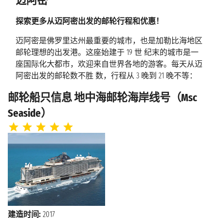
迈阿密
上午7:00
探索更多从迈阿密出发的邮轮行程和优惠！
迈阿密是佛罗里达州最重要的城市，也是加勒比海地区
邮轮理想的出发港。这座始建于 19 世 纪末的城市是一
座国际化大都市，欢迎来自世界各地的游客。每天从迈
阿密出发的邮轮数不胜 数，行程从 3 晚到 21 晚不等：
在我们的网站上探索从迈阿密出发的所有邮轮，并以无
邮轮船只信息 地中海邮轮海岸线号（Msc
与伦比 的价格预订您的下一个假期！
Seaside）
佛罗里达州的蓝天、热闹的夜生活和迷人的古巴文化，
让这座俯瞰大西洋的多语言城市充满了 活力。这里每
年还吸引了来自世界各地的公众人物来此度假，不仅如
此，迈阿密水族馆嬉戏的 海豚和鹦鹉丛林岛振翅飞翔
的热带鸟类也体现了当地优美的自然环境。
建造时间:
2017