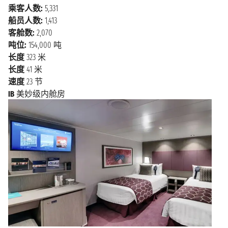
乘客人数:
5,331
船员人数:
1,413
客舱数:
2,070
吨位:
154,000 吨
长度
323 米
长度
41 米
速度
23 节
IB
美妙级内舱房