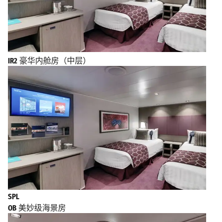
IR2
豪华内舱房（中层）
SPL
OB
美妙级海景房