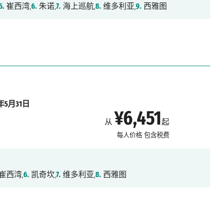
5.
崔西湾,
6.
朱诺,
7.
海上巡航,
8.
维多利亚,
9.
西雅图
7年5月31日
¥6,451
从
起
每人价格
包含税费
崔西湾,
6.
凯奇坎,
7.
维多利亚,
8.
西雅图