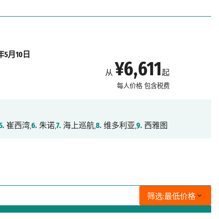
7年5月10日
¥6,611
从
起
每人价格
包含税费
5.
崔西湾,
6.
朱诺,
7.
海上巡航,
8.
维多利亚,
9.
西雅图
筛选:
最低价格