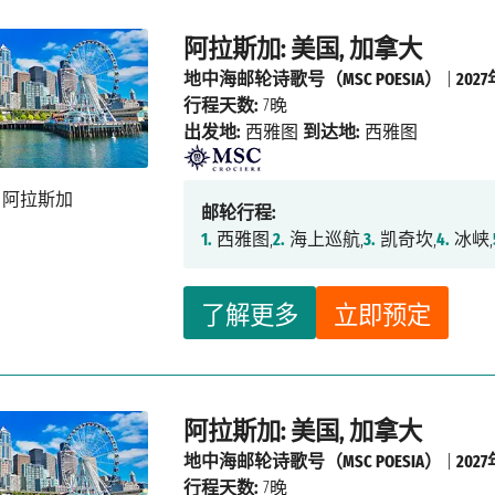
阿拉斯加: 美国, 加拿大
地中海邮轮诗歌号（MSC POESIA）
|
202
行程天数:
7晚
出发地:
西雅图
到达地:
西雅图
邮轮行程:
1.
西雅图,
2.
海上巡航,
3.
凯奇坎,
4.
冰峡,
了解更多
立即预定
阿拉斯加: 美国, 加拿大
地中海邮轮诗歌号（MSC POESIA）
|
202
行程天数:
7晚