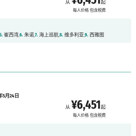
从
起
每人价格
包含税费
5.
崔西湾,
6.
朱诺,
7.
海上巡航,
8.
维多利亚,
9.
西雅图
7年5月24日
¥6,451
从
起
每人价格
包含税费