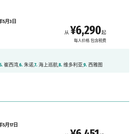
7年5月3日
¥6,290
从
起
每人价格
包含税费
5.
崔西湾,
6.
朱诺,
7.
海上巡航,
8.
维多利亚,
9.
西雅图
7年5月17日
¥6,451