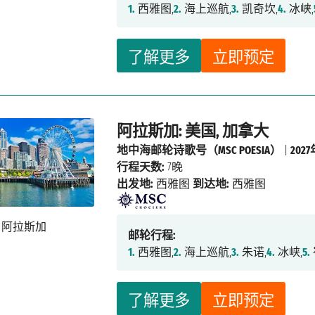
1.
西雅图,
2.
海上巡航,
3.
凯奇坎,
4.
冰峡,
了解更多
立即预定
阿拉斯加: 美国, 加拿大
地中海邮轮诗歌号（MSC POESIA）
|
202
行程天数:
7晚
出发地:
西雅图
到达地:
西雅图
邮轮行程:
1.
西雅图,
2.
海上巡航,
3.
朱诺,
4.
冰峡,
5.
了解更多
立即预定