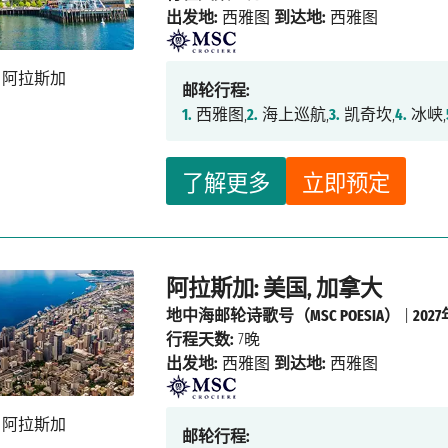
出发地:
西雅图
到达地:
西雅图
邮轮行程:
1.
西雅图,
2.
海上巡航,
3.
凯奇坎,
4.
冰峡,
了解更多
立即预定
阿拉斯加: 美国, 加拿大
地中海邮轮诗歌号（MSC POESIA）
|
202
行程天数:
7晚
出发地:
西雅图
到达地:
西雅图
邮轮行程: