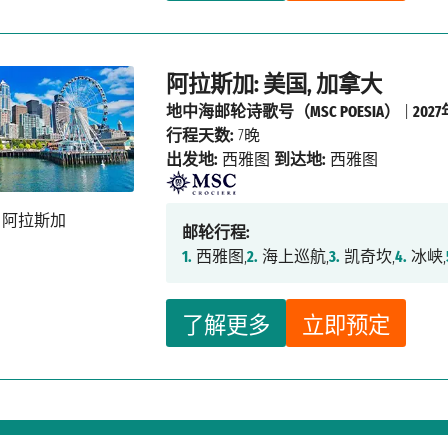
阿拉斯加: 美国, 加拿大
地中海邮轮诗歌号（MSC POESIA）
|
202
行程天数:
7晚
出发地:
西雅图
到达地:
西雅图
邮轮行程:
1.
西雅图,
2.
海上巡航,
3.
凯奇坎,
4.
冰峡,
了解更多
立即预定