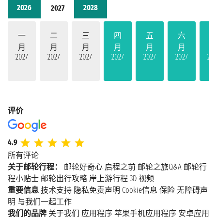
2026
2028
2027
一
二
三
四
五
六
月
月
月
月
月
月
2027
2027
2027
2027
2027
2027
202
评价
4.9
所有评论
关于邮轮行程：
邮轮好奇心
启程之前
邮轮之旅Q&A
邮轮行
程小贴士
邮轮出行攻略
岸上游行程
3D 视频
重要信息
技术支持
隐私免责声明
Cookie信息
保险
无障碍声
明
与我们一起工作
我们的品牌
关于我们
应用程序
苹果手机应用程序
安卓应用