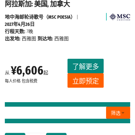
阿拉斯加: 美国, 加拿大
地中海邮轮诗歌号（MSC POESIA）
|
2027年4月26日
行程天数:
7晚
出发地:
西雅图
到达地:
西雅图
了解更多
¥6,606
从
起
立即预定
每人价格
包含税费
筛选