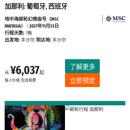
加那利: 葡萄牙, 西班牙
地中海邮轮幻想曲号（MSC
FANTASIA）
|
2027年11月23日
行程天数:
7晚
出发地:
丰沙尔
到达地:
丰沙尔
了解更多
¥6,037
从
起
立即预定
每人价格
包含税费