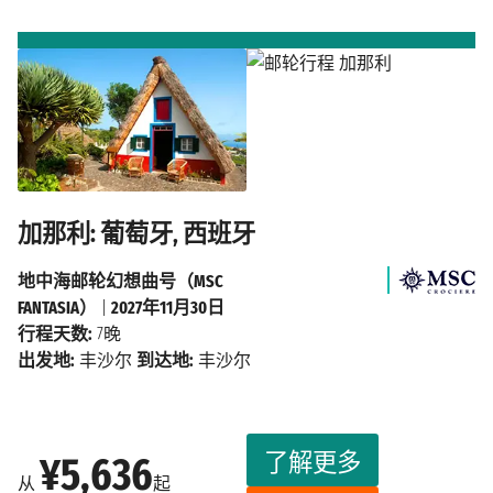
加那利: 葡萄牙, 西班牙
地中海邮轮幻想曲号（MSC
FANTASIA）
|
2027年11月30日
行程天数:
7晚
出发地:
丰沙尔
到达地:
丰沙尔
了解更多
¥5,636
从
起