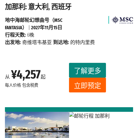
加那利: 意大利, 西班牙
地中海邮轮幻想曲号（MSC
FANTASIA）
|
2027年11月15日
行程天数:
6晚
出发地:
奇维塔韦基亚
到达地:
的特内里费
了解更多
¥4,257
从
起
立即预定
每人价格
包含税费