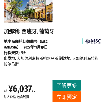
加那利: 西班牙, 葡萄牙
地中海邮轮幻想曲号（MSC
FANTASIA）
|
2027年11月19日
行程天数:
7晚
出发地:
大加纳利岛拉斯帕尔马斯
到达地:
大加纳利岛拉斯
帕尔马斯
了解更多
¥6,037
从
起
立即预定
每人价格
包含税费