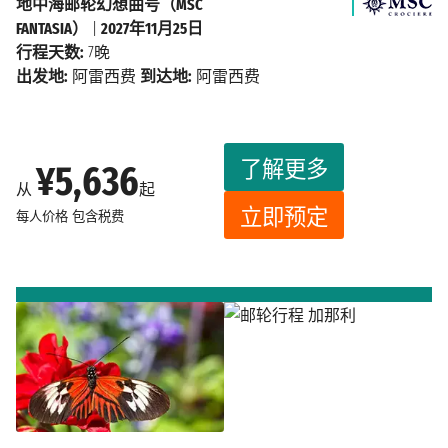
地中海邮轮幻想曲号（MSC
FANTASIA）
|
2027年11月25日
行程天数:
7晚
出发地:
阿雷西费
到达地:
阿雷西费
了解更多
¥5,636
从
起
立即预定
每人价格
包含税费