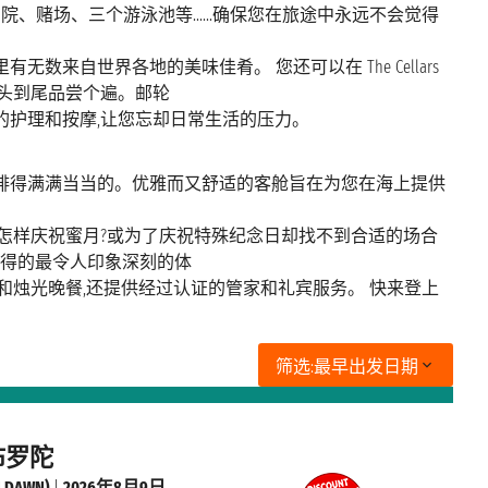
、赌场、三个游泳池等......确保您在旅途中永远不会觉得
数来自世界各地的美味佳肴。 您还可以在 The Cellars
从头到尾品尝个遍。邮轮
的护理和按摩,让您忘却日常生活的压力。
安排得满满当当的。优雅而又舒适的客舱旨在为您在海上提供
怎样庆祝蜜月?或为了庆祝特殊纪念日却找不到合适的场合
获得的最令人印象深刻的体
和烛光晚餐,还提供经过认证的管家和礼宾服务。 快来登上
筛选:
最早出发日期
布罗陀
DAWN)
|
2026年8月9日