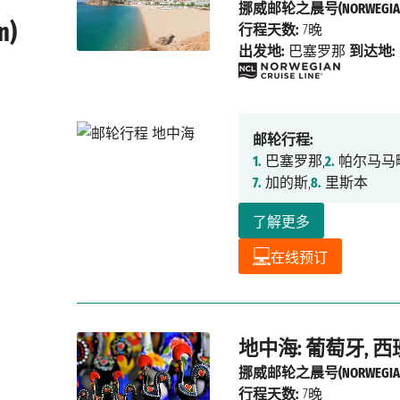
挪威邮轮之晨号(NORWEGIAN
n)
行程天数:
7晚
出发地:
巴塞罗那
到达地:
。
邮轮行程:
1.
巴塞罗那,
2.
帕尔马马
7.
加的斯,
8.
里斯本
了解更多
在线预订
地中海: 葡萄牙, 
挪威邮轮之晨号(NORWEGIAN
行程天数:
7晚