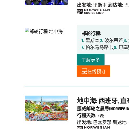
出发地:
里斯本
到达地:
巴
邮轮行程:
1.
里斯本,
2.
波尔蒂芒,
3.
7.
帕尔马马略卡,
8.
巴塞
了解更多
在线预订
地中海: 西班牙, 
挪威邮轮之晨号(NORWEGIAN
行程天数:
7晚
出发地:
巴塞罗那
到达地: