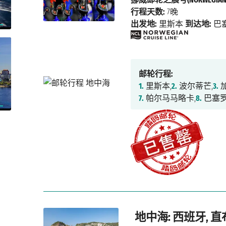
行程天数:
7晚
出发地:
里斯本
到达地:
巴
邮轮行程:
1.
里斯本,
2.
波尔蒂芒,
3.
加
7.
帕尔马马略卡,
8.
巴塞
地中海: 西班牙, 直