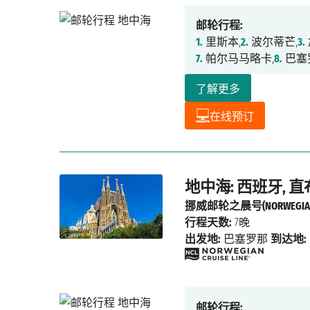
邮轮行程:
1.
里斯本,
2.
波尔蒂芒,
3.
7.
帕尔马马略卡,
8.
巴塞
了解更多
在线预订
地中海: 西班牙, 
挪威邮轮之晨号(NORWEGIAN
行程天数:
7晚
出发地:
巴塞罗那
到达地:
邮轮行程: