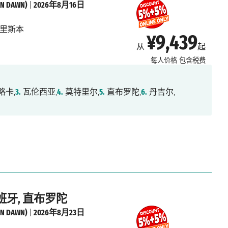
 DAWN)
|
2026年8月16日
里斯本
¥9,439
从
起
每人价格
包含税费
略卡,
3.
瓦伦西亚,
4.
莫特里尔,
5.
直布罗陀,
6.
丹吉尔,
西班牙, 直布罗陀
 DAWN)
|
2026年8月23日