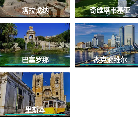
塔拉戈纳
奇维塔韦基亚
巴塞罗那
杰克逊维尔
里斯本