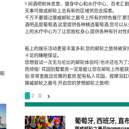
9 间酒吧和休息室、健身中心和水疗中心、百老汇剧院
无事可做或邮轮上总有新的区域供您去探索。
千万不要错过挪威邮轮之晨号上所有的特色餐厅,那里有无
酒吧品尝葡萄酒,这里提供各种精选葡萄酒,您可以
上的水疗中心为了让您放松身心,提供各种有针对性
船上的娱乐活动更是丰富多彩,您的邮轮之旅将被
十足的睡眠保证。
您想尝试一次无与伦比的邮轮体验吗?也许还在为了
而烦恼? 花园别墅套房一定是能让您在邮轮上所能
轮船
验:非常宽敞且优雅的套房,配有私人花园、按摩浴缸
挪威邮轮之晨号,开启您的梦想邮轮之旅吧!
1
2
..12
葡萄牙, 西班牙, 直
挪威邮轮之晨号(NORWEGIAN 