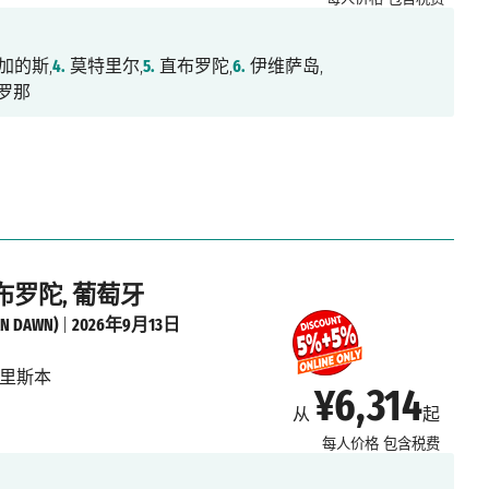
加的斯,
4.
莫特里尔,
5.
直布罗陀,
6.
伊维萨岛,
罗那
直布罗陀, 葡萄牙
 DAWN)
|
2026年9月13日
里斯本
¥6,314
从
起
每人价格
包含税费