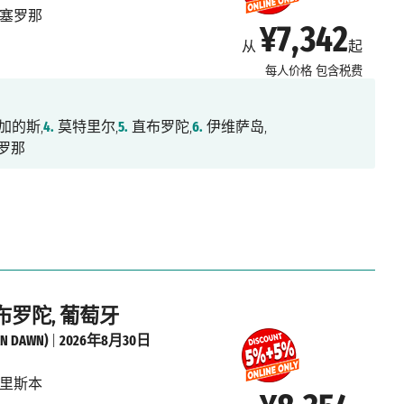
塞罗那
¥7,342
从
起
每人价格
包含税费
加的斯,
4.
莫特里尔,
5.
直布罗陀,
6.
伊维萨岛,
罗那
直布罗陀, 葡萄牙
 DAWN)
|
2026年8月30日
里斯本