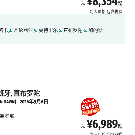
¥8,354
从
起
每人价格
包含税费
略卡,
3.
瓦伦西亚,
4.
莫特里尔,
5.
直布罗陀,
6.
加的斯,
西班牙, 直布罗陀
 DAWN)
|
2026年9月6日
塞罗那
¥6,989
从
起
每人价格
包含税费