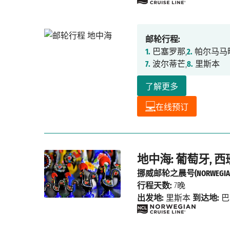
邮轮行程:
1.
巴塞罗那,
2.
帕尔马马
7.
波尔蒂芒,
8.
里斯本
了解更多
在线预订
地中海: 葡萄牙, 
挪威邮轮之晨号(NORWEGIAN
行程天数:
7晚
出发地:
里斯本
到达地:
巴