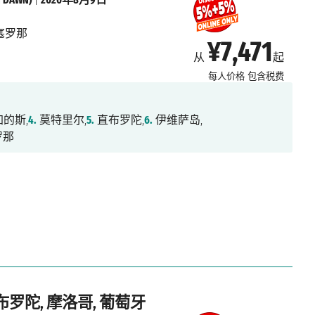
塞罗那
¥7,471
从
起
每人价格
包含税费
的斯,
4.
莫特里尔,
5.
直布罗陀,
6.
伊维萨岛,
罗那
布罗陀, 摩洛哥, 葡萄牙