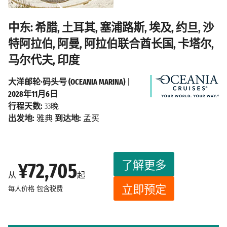
中东: 希腊, 土耳其, 塞浦路斯, 埃及, 约旦, 沙
特阿拉伯, 阿曼, 阿拉伯联合酋长国, 卡塔尔,
马尔代夫, 印度
大洋邮轮·码头号 (OCEANIA MARINA)
|
2028年11月6日
行程天数:
33晚
出发地:
雅典
到达地:
孟买
了解更多
¥72,705
从
起
立即预定
每人价格
包含税费