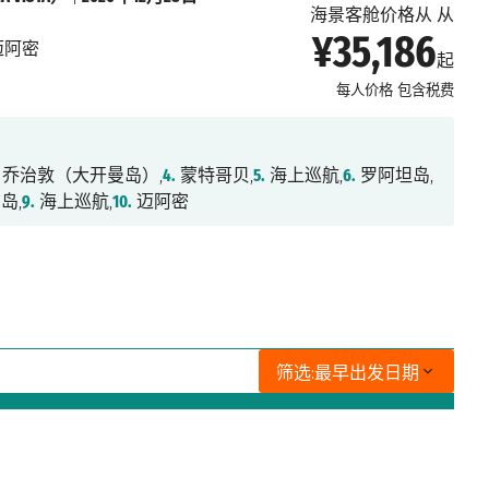
海景客舱价格从 从
¥35,186
迈阿密
起
每人价格
包含税费
乔治敦（大开曼岛）,
4.
蒙特哥贝,
5.
海上巡航,
6.
罗阿坦岛,
岛,
9.
海上巡航,
10.
迈阿密
筛选:
最早出发日期