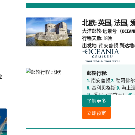
北欧: 英国, 法国,
大洋邮轮·远景号（OCEANIA
行程天数:
18晚
出发地:
南安普顿
到达地
邮轮行程:
轮
1.
南安普顿,
2.
勒阿佛尔
8.
基利贝格斯,
9.
海上巡
14.
悉尼（加拿大）,
15.
了解更多
立即预定