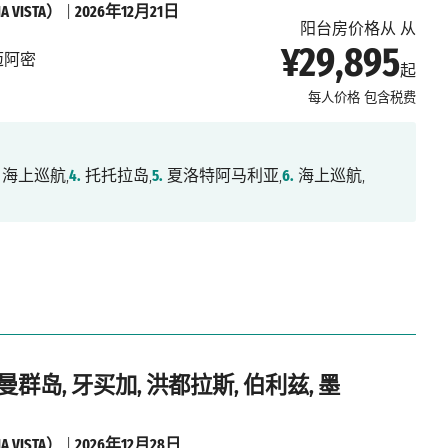
 VISTA）
|
2026年12月21日
阳台房价格从 从
¥29,895
迈阿密
起
每人价格
包含税费
海上巡航,
4.
托托拉岛,
5.
夏洛特阿马利亚,
6.
海上巡航,
曼群岛, 牙买加, 洪都拉斯, 伯利兹, 墨
 VISTA）
|
2026年12月28日