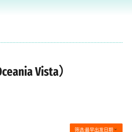
nia Vista）
筛选:
最早出发日期