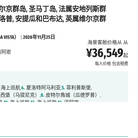
维尔京群岛, 圣马丁岛, 法属安地列斯群
德洛普, 安提瓜和巴布达, 英属维尔京群
 VISTA）
|
2026年11月25日
海景客舱价格从 从
¥36,549
迈阿密
起
每人价格
包含税费
海上巡航,
4.
夏洛特阿马利亚,
5.
菲利普斯堡,
西堡（马提尼克）,
8.
皮特尔角城（瓜德罗普）,
,
11.
海上巡航,
12.
海上巡航,
13.
迈阿密