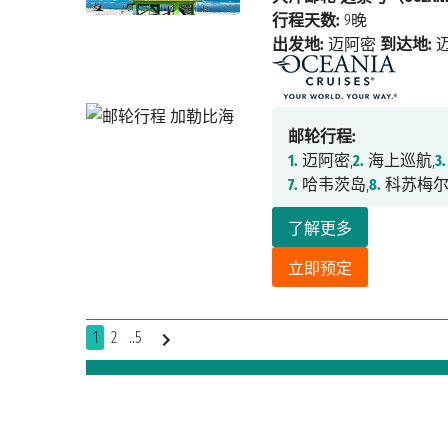
行程天数:
9晚
出发地:
迈阿密
到达地:
邮轮行程:
1.
迈阿密,
2.
海上巡航,
3.
7.
哈韦茨岛,
8.
科苏梅尔
了解更多
立即预定
1
2
..5