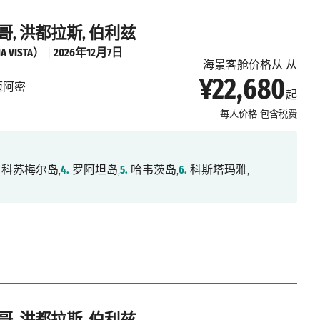
哥, 洪都拉斯, 伯利兹
 VISTA）
|
2026年12月7日
海景客舱价格从 从
¥22,680
迈阿密
起
每人价格
包含税费
科苏梅尔岛,
4.
罗阿坦岛,
5.
哈韦茨岛,
6.
科斯塔玛雅,
哥, 洪都拉斯, 伯利兹