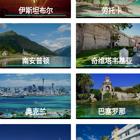
伊斯坦布尔
劳托卡
南安普顿
奇维塔韦基亚
奥克兰
巴塞罗那