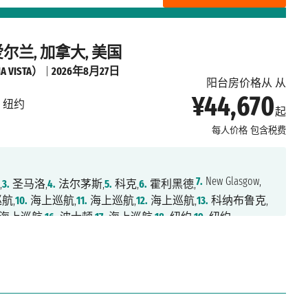
 爱尔兰, 加拿大, 美国
 VISTA）
|
2026年8月27日
阳台房价格从 从
¥44,670
:
纽约
起
每人价格
包含税费
7.
New Glasgow,
,
3.
圣马洛,
4.
法尔茅斯,
5.
科克,
6.
霍利黑德,
航,
10.
海上巡航,
11.
海上巡航,
12.
海上巡航,
13.
科纳布鲁克,
海上巡航,
16.
波士顿,
17.
海上巡航,
18.
纽约,
19.
纽约