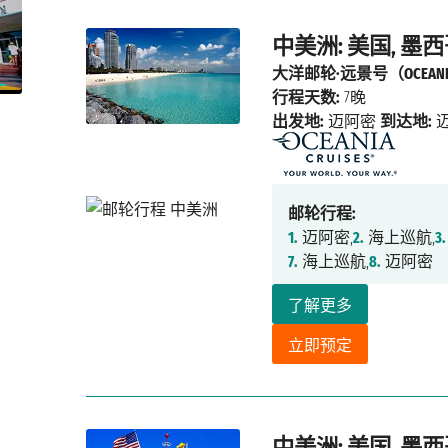
中美洲: 美国, 墨西
大洋邮轮·远景号（OCEANIA
行程天数:
7晚
出发地:
迈阿密
到达地:
邮轮行程:
1.
迈阿密,
2.
海上巡航,
3.
7.
海上巡航,
8.
迈阿密
了解更多
立即预定
中美洲: 美国, 墨西