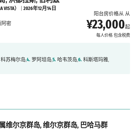
 VISTA）
|
2026年12月14日
阳台房价格从 从
¥23,000
迈阿密
起
每人价格
包含税费
科苏梅尔岛,
4.
罗阿坦岛,
5.
哈韦茨岛,
6.
科斯塔玛雅,
英属维尔京群岛, 维尔京群岛, 巴哈马群