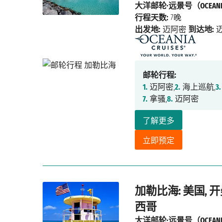
大洋邮轮·远景号（OCEANIA
行程天数:
7晚
出发地:
迈阿密
到达地:
邮轮行程:
1.
迈阿密,
2.
海上巡航,
3.
7.
拿骚,
8.
迈阿密
了解更多
立即预定
加勒比海: 美国, 开
西哥
大洋邮轮·远景号（OCEANIA