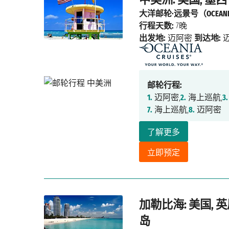
大洋邮轮·远景号（OCEANIA
行程天数:
7晚
出发地:
迈阿密
到达地:
邮轮行程:
1.
迈阿密,
2.
海上巡航,
3.
7.
海上巡航,
8.
迈阿密
了解更多
立即预定
加勒比海: 美国, 
岛