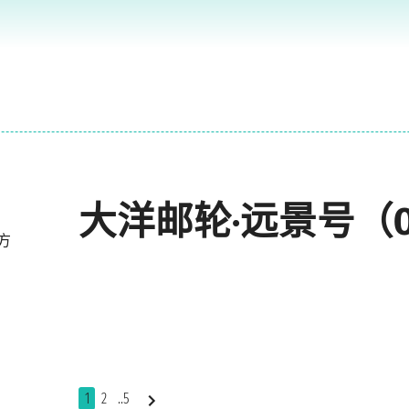
大洋邮轮·远景号（Ocea
行方
1
2
..5