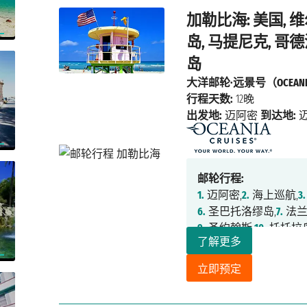
加勒比海: 美国, 
岛, 马提尼克, 哥
岛
大洋邮轮·远景号（OCEANIA
行程天数:
12晚
出发地:
迈阿密
到达地:
邮轮行程:
1.
迈阿密,
2.
海上巡航,
3.
6.
圣巴托洛缪岛,
7.
法兰
9.
圣约翰斯,
10.
托托拉岛
了解更多
立即预定