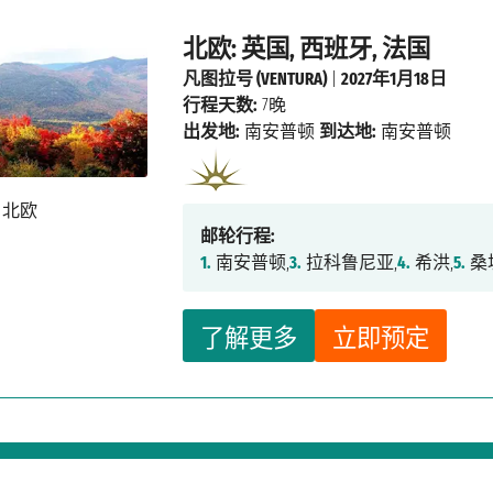
北欧: 英国, 西班牙, 法国
凡图拉号 (VENTURA)
|
2027年1月18日
行程天数:
7晚
出发地:
南安普顿
到达地:
南安普顿
邮轮行程:
1.
南安普顿,
3.
拉科鲁尼亚,
4.
希洪,
5.
桑
了解更多
立即预定