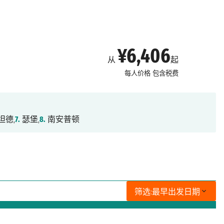
¥6,406
从
起
每人价格
包含税费
坦德,
7.
瑟堡,
8.
南安普顿
筛选:
最早出发日期