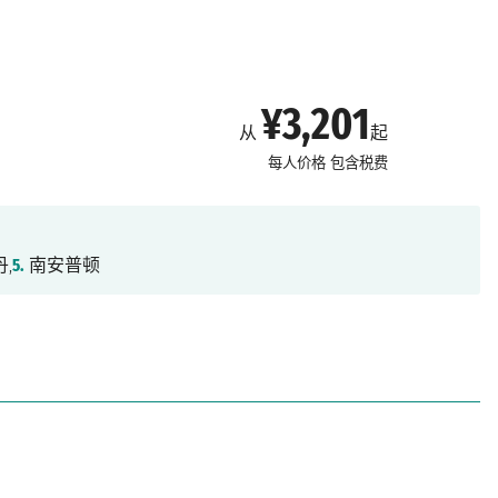
¥3,201
从
起
每人价格
包含税费
,
5.
南安普顿