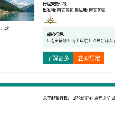
行程天数:
3晚
出发地:
南安普顿
到达地:
南安普顿
邮轮行程:
1.
南安普顿,
2.
海上巡航,
3.
泽布吕赫,
4.
了解更多
立即预定
关于邮轮行程：
邮轮好奇心
启程之前
邮