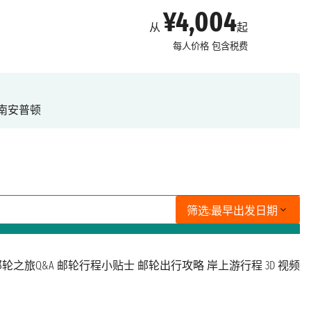
¥4,004
从
起
每人价格
包含税费
南安普顿
筛选:
最早出发日期
轮之旅Q&A
邮轮行程小贴士
邮轮出行攻略
岸上游行程
3D 视频