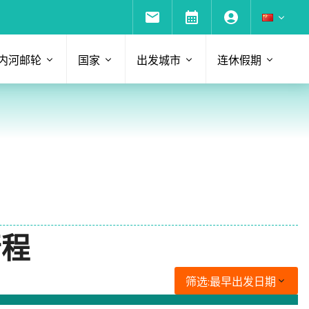
内河邮轮
国家
出发城市
连休假期
行程
筛选:
最早出发日期