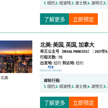
1.
纽约,
2.
纽波特,
3.
波士顿,
4.
波特兰,
5.
了解更多
立即预定
北美: 美国, 英国, 加拿大
帝王公主号（REGAL PRINCESS）
|
2027年
行程天数:
7晚
出发地:
纽约
到达地:
纽约
邮轮行程:
1.
纽约,
2.
纽波特,
3.
波士顿,
4.
波特兰,
5.
了解更多
立即预定