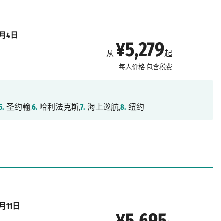
9月4日
¥5,279
从
起
每人价格
包含税费
5.
圣约翰,
6.
哈利法克斯,
7.
海上巡航,
8.
纽约
9月11日
¥5,695