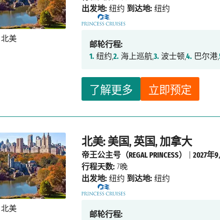
出发地:
纽约
到达地:
纽约
邮轮行程:
1.
纽约,
2.
海上巡航,
3.
波士顿,
4.
巴尔港,
了解更多
立即预定
北美: 美国, 英国, 加拿大
帝王公主号（REGAL PRINCESS）
|
2027年
行程天数:
7晚
出发地:
纽约
到达地:
纽约
邮轮行程: