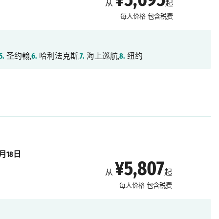
从
起
每人价格
包含税费
5.
圣约翰,
6.
哈利法克斯,
7.
海上巡航,
8.
纽约
9月18日
¥5,807
从
起
每人价格
包含税费