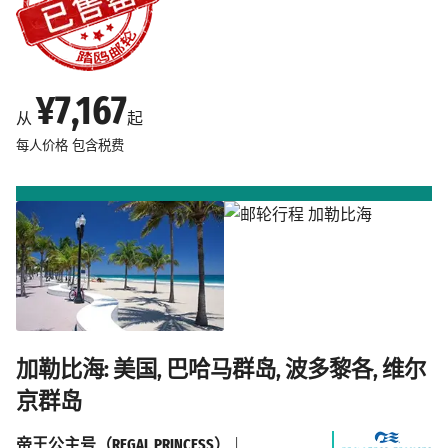
¥7,167
从
起
每人价格
包含税费
加勒比海: 美国, 巴哈马群岛, 波多黎各, 维尔
京群岛
帝王公主号（REGAL PRINCESS）
|