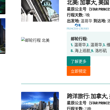
北美: 加拿大, 美国
星辰公主号（STAR PRINCE
行程天数:
7晚
出发地:
温哥华
到达地:
邮轮行程:
1.
温哥华,
2.
温哥华,
3.
维
8.
海上巡航,
9.
洛杉矶
了解更多
立即预定
跨洋旅行: 加拿大,
星辰公主号（STAR PRINCE
行程天数:
23晚