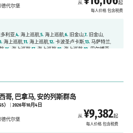
¥16,106
从
起
劳德代尔堡
每人价格
包含税费
多利亚,
4.
海上巡航,
5.
海上巡航,
6.
旧金山,
7.
旧金山,
0.
海上巡航,
11.
海上巡航,
12.
卡波圣卢卡斯,
13.
马萨特兰,
航,
16.
海上巡航,
17.
海上巡航,
18.
海上巡航,
19.
巴尔博亚,
航,
22.
阿鲁巴,
23.
海上巡航,
24.
海上巡航,
25.
劳德代尔堡
墨西哥, 巴拿马, 安的列斯群岛
SS）
|
2026年10月4日
¥9,382
从
起
劳德代尔堡
每人价格
包含税费