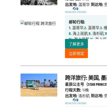
出发地:
温哥华
到达地:
邮轮行程:
1.
温哥华,
2.
温哥华,
3.
维
8.
海上巡航,
9.
洛杉矶,
1
14.
海上巡航,
15.
海上巡
了解更多
20.
海上巡航,
21.
海上巡
立即预定
跨洋旅行: 美国, 
星辰公主号（STAR PRINCE
行程天数:
16晚
出发地:
洛杉矶
到达地: