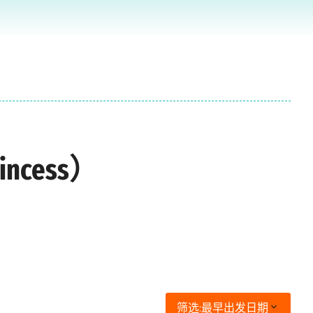
ncess）
筛选:
最早出发日期