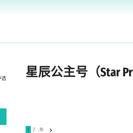
星辰公主号（Star Pri
中选
1
2
..10