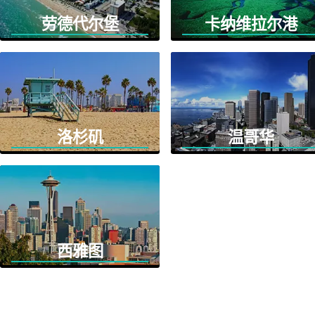
劳德代尔堡
卡纳维拉尔港
洛杉矶
温哥华
西雅图