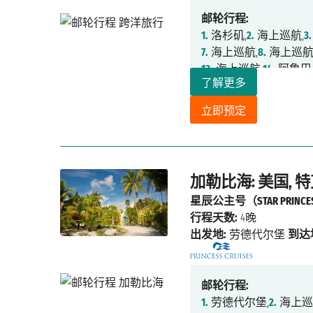
邮轮行程:
1.
洛杉矶,
2.
海上巡航,
3.
7.
海上巡航,
8.
海上巡航
13.
海上巡航,
14.
阿鲁巴
了解更多
立即预定
加勒比海: 美国,
星辰公主号（STAR PRINCE
行程天数:
4晚
出发地:
劳德代尔堡
到达
邮轮行程:
1.
劳德代尔堡,
2.
海上巡