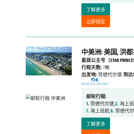
了解更多
立即预定
中美洲: 美国, 洪都
星辰公主号（STAR PRINCE
行程天数:
7晚
出发地:
劳德代尔堡
到达
邮轮行程:
1.
劳德代尔堡,
2.
海上巡
7.
海上巡航,
8.
劳德代
了解更多