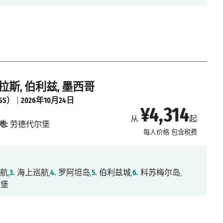
拉斯, 伯利兹, 墨西哥
SS）
|
2026年10月24日
¥4,314
从
起
地:
劳德代尔堡
每人价格
包含税费
航,
3.
海上巡航,
4.
罗阿坦岛,
5.
伯利兹城,
6.
科苏梅尔岛,
尔堡