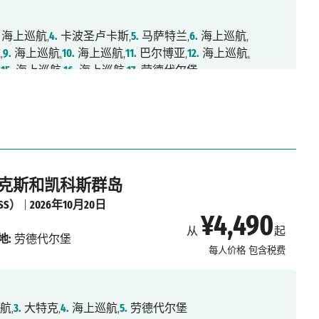
海上巡航,
4.
卡波圣卢卡斯,
5.
马萨特兰,
6.
海上巡航,
,
9.
海上巡航,
10.
海上巡航,
11.
巴尔博亚,
12.
海上巡航,
,
15.
海上巡航,
16.
海上巡航,
17.
劳德代尔堡
 特克斯和凯科斯群岛
SS）
|
2026年10月20日
¥4,490
从
起
地:
劳德代尔堡
每人价格
包含税费
航,
3.
大特克,
4.
海上巡航,
5.
劳德代尔堡