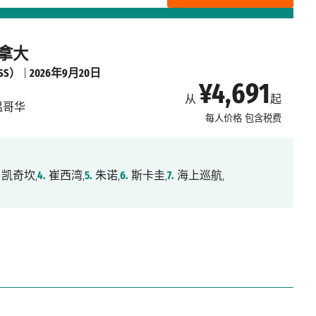
加拿大
SS）
|
2026年9月20日
¥4,691
从
起
温哥华
每人价格
包含税费
凯奇坎,
4.
崔西湾,
5.
朱诺,
6.
斯卡圭,
7.
海上巡航,