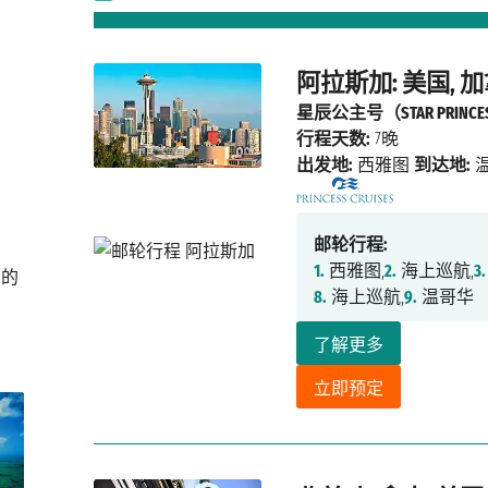
阿拉斯加: 美国, 
星辰公主号（STAR PRINCE
行程天数:
7晚
出发地:
西雅图
到达地:
邮轮行程:
1.
西雅图,
2.
海上巡航,
3.
只的
8.
海上巡航,
9.
温哥华
了解更多
立即预定