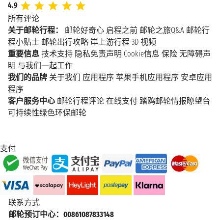
4.9
所有评论
关于邮轮行程：
邮轮好奇心
启程之前
邮轮之旅Q&A
邮轮行
程小贴士
邮轮出行攻略
岸上游行程
3D 视频
重要信息
技术支持
隐私免责声明
Cookie信息
保险
无障碍声
明
与我们一起工作
我们的品牌
关于我们
应用程序
苹果手机应用程序
安卓应用
程序
客户服务中心
邮轮行程评论
在线支付
踏鸥邮轮情报瞭望台
可持续性绿色环保邮轮
支付
联系方式
邮轮预订中心：00861087833148