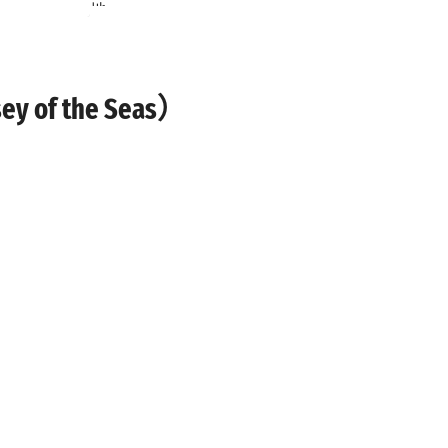
地。
 the Seas）