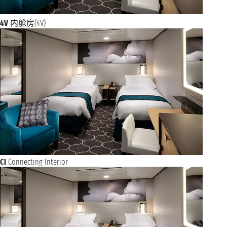
4V
内舱房(4V)
CI
Connecting Interior