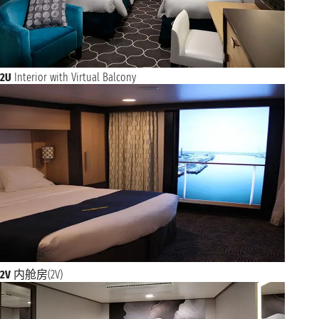
2U
Interior with Virtual Balcony
2V
内舱房(2V)