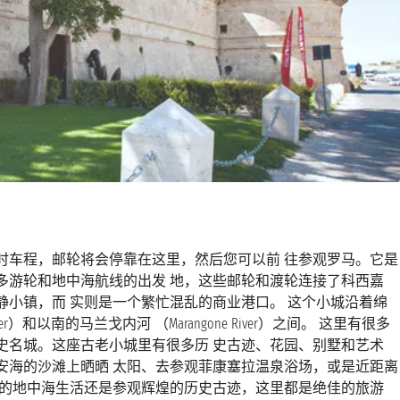
时车程，邮轮将会停靠在这里，然后您可以前 往参观罗马。它是
多游轮和地中海航线的出发 地，这些邮轮和渡轮连接了科西嘉
小镇，而 实则是一个繁忙混乱的商业港口。 这个小城沿着绵
）和以南的马兰戈内河 （Marangone River）之间。 这里有很多
史名城。这座古老小城里有很多历 史古迹、花园、别墅和艺术
安海的沙滩上晒晒 太阳、去参观菲康塞拉温泉浴场，或是近距离
 的地中海生活还是参观辉煌的历史古迹，这里都是绝佳的旅游