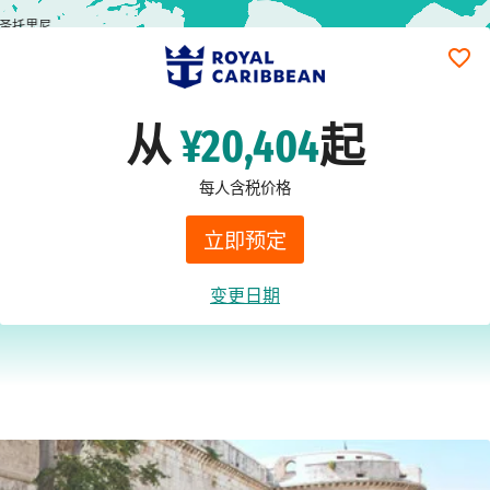
圣托里尼
从
¥20,404
起
每人含税价格
立即预定
变更日期