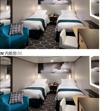
3V
内舱房(3V)