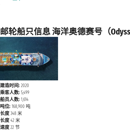
邮轮船只信息 海洋奥德赛号（Odyssey of
建造时间:
2020
乘客人数:
5,499
船员人数:
1,614
吨位:
168,900 吨
长度
348 米
长度
42 米
速度
22 节