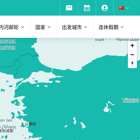
内河邮轮
国家
出发城市
连休假期
3
以弗所
米科诺斯