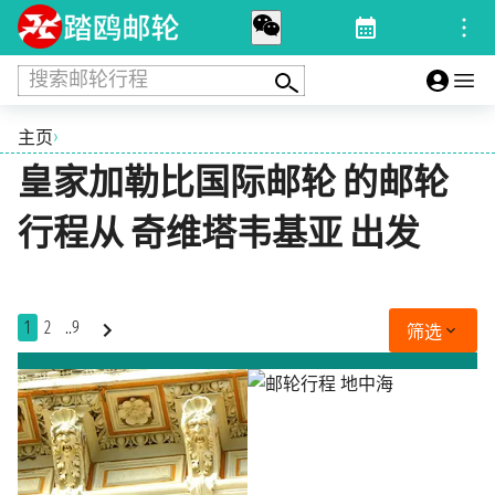
搜索邮轮行程
›
主页
皇家加勒比国际邮轮 的邮轮
行程从 奇维塔韦基亚 出发
1
2
..9
筛选