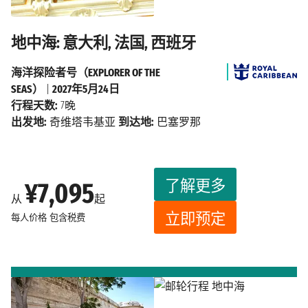
地中海: 意大利, 法国, 西班牙
海洋探险者号（EXPLORER OF THE
SEAS）
|
2027年5月24日
行程天数:
7晚
出发地:
奇维塔韦基亚
到达地:
巴塞罗那
了解更多
¥7,095
从
起
立即预定
每人价格
包含税费