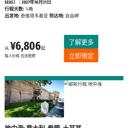
SEAS）
|
2027年10月31日
行程天数:
14晚
出发地:
奇维塔韦基亚
到达地:
自由岬
了解更多
¥6,806
从
起
立即预定
每人价格
包含税费