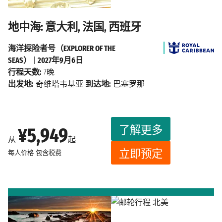
地中海: 意大利, 法国, 西班牙
海洋探险者号（EXPLORER OF THE
SEAS）
|
2027年9月6日
行程天数:
7晚
出发地:
奇维塔韦基亚
到达地:
巴塞罗那
了解更多
¥5,949
从
起
立即预定
每人价格
包含税费