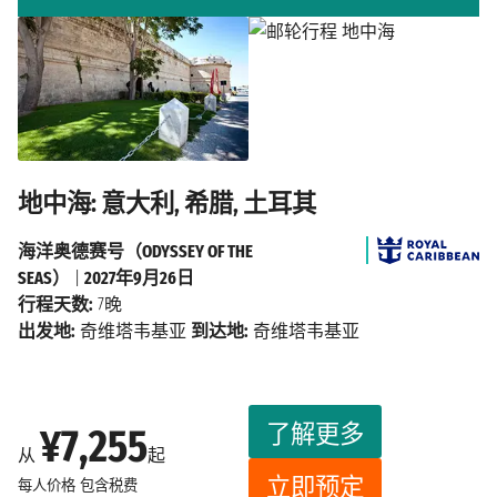
地中海: 意大利, 希腊, 土耳其
海洋奥德赛号（ODYSSEY OF THE
SEAS）
|
2027年9月26日
行程天数:
7晚
出发地:
奇维塔韦基亚
到达地:
奇维塔韦基亚
了解更多
¥7,255
从
起
立即预定
每人价格
包含税费