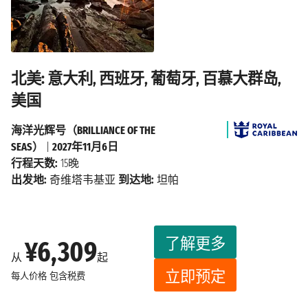
北美: 意大利, 西班牙, 葡萄牙, 百慕大群岛,
美国
海洋光辉号（BRILLIANCE OF THE
SEAS）
|
2027年11月6日
行程天数:
15晚
出发地:
奇维塔韦基亚
到达地:
坦帕
了解更多
¥6,309
从
起
立即预定
每人价格
包含税费