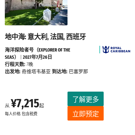
地中海: 意大利, 法国, 西班牙
海洋探险者号（EXPLORER OF THE
SEAS）
|
2027年7月26日
行程天数:
7晚
出发地:
奇维塔韦基亚
到达地:
巴塞罗那
了解更多
¥7,215
从
起
立即预定
每人价格
包含税费