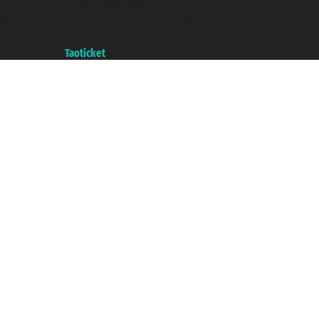
Copyright © 2007/2026 踏鸥邮轮 版权所有
增值税税号: 06206400720 - 已注册意大利工商会, REA 433093 - 省授
权号 n° 6167/131601
A portal of the
Taoticket
group