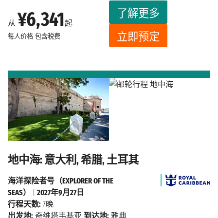
了解更多
¥6,341
从
起
立即预定
每人价格
包含税费
地中海: 意大利, 希腊, 土耳其
海洋探险者号（EXPLORER OF THE
SEAS）
|
2027年9月27日
行程天数:
7晚
出发地:
奇维塔韦基亚
到达地:
雅典