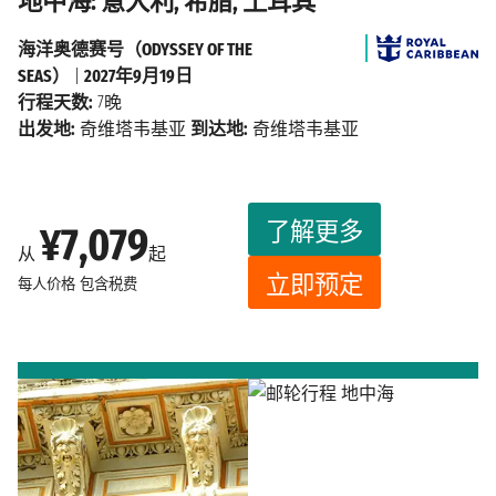
地中海: 意大利, 希腊, 土耳其
海洋奥德赛号（ODYSSEY OF THE
SEAS）
|
2027年9月19日
行程天数:
7晚
出发地:
奇维塔韦基亚
到达地:
奇维塔韦基亚
了解更多
¥7,079
从
起
立即预定
每人价格
包含税费