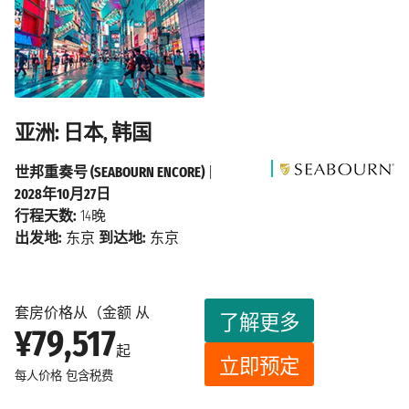
亚洲: 日本, 韩国
世邦重奏号 (SEABOURN ENCORE)
|
2028年10月27日
行程天数:
14晚
出发地:
东京
到达地:
东京
套房价格从（金额 从
了解更多
¥79,517
起
立即预定
每人价格
包含税费