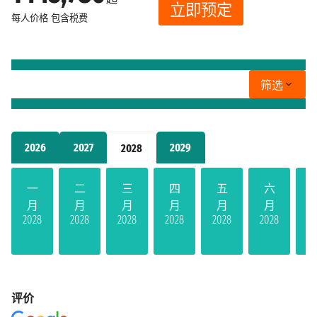
立即预定
每人价格
包含税费
筛选
2026
2027
2029
2028
一
二
三
四
五
六
月
月
月
月
月
月
2028
2028
2028
2028
2028
2028
20
评价