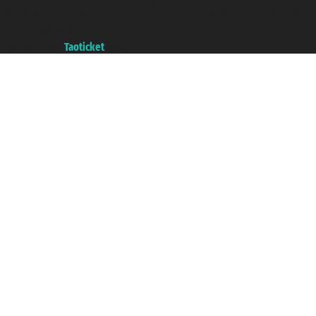
增值税税号: 06206400720 - 已注册意大利工商会, REA 433093 - 省授
权号 n° 6167/131601
A portal of the
Taoticket
group