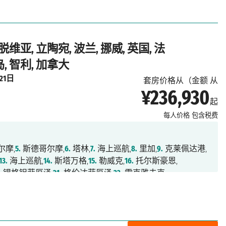
脱维亚, 立陶宛, 波兰, 挪威, 英国, 法
, 智利, 加拿大
21日
套房价格从（金额 从
¥236,930
起
每人价格
包含税费
尔摩,
5.
斯德哥尔摩,
6.
塔林,
7.
海上巡航,
8.
里加,
9.
克莱佩达港,
13.
海上巡航,
14.
斯塔万格,
15.
勒威克,
16.
托尔斯豪恩,
.
锡格铝菲厄泽,
21.
格伦达菲厄泽,
22.
雷克雅未克,
上巡航,
26.
海上巡航,
27.
纳诺塔利克,
28.
卡科尔托克,
奥,
32.
海上巡航,
33.
加斯佩,
34.
贝科莫,
35.
魁北克城,