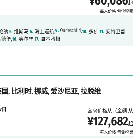
¥60,086
起
每人价格
包含税费
9.
Oudeschild,
伦纳,
5.
维斯马,
6.
海上巡航,
10.
多佛,
11.
安特卫普,
德堡,
16.
奥尔堡,
17.
哥本哈根
 英国, 比利时, 挪威, 爱沙尼亚, 拉脱维
月7日
套房价格从（金额 从
¥127,682
起
每人价格
包含税费