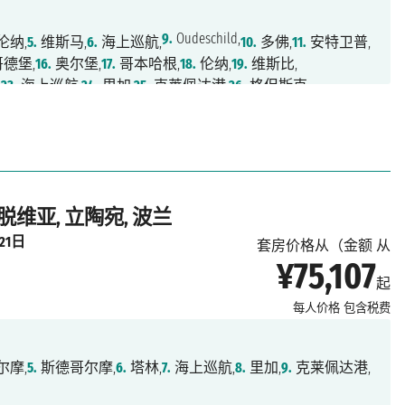
9.
Oudeschild,
伦纳,
5.
维斯马,
6.
海上巡航,
10.
多佛,
11.
安特卫普,
德堡,
16.
奥尔堡,
17.
哥本哈根,
18.
伦纳,
19.
维斯比,
,
23.
海上巡航,
24.
里加,
25.
克莱佩达港,
26.
格但斯克,
拉脱维亚, 立陶宛, 波兰
21日
套房价格从（金额 从
¥75,107
起
每人价格
包含税费
尔摩,
5.
斯德哥尔摩,
6.
塔林,
7.
海上巡航,
8.
里加,
9.
克莱佩达港,