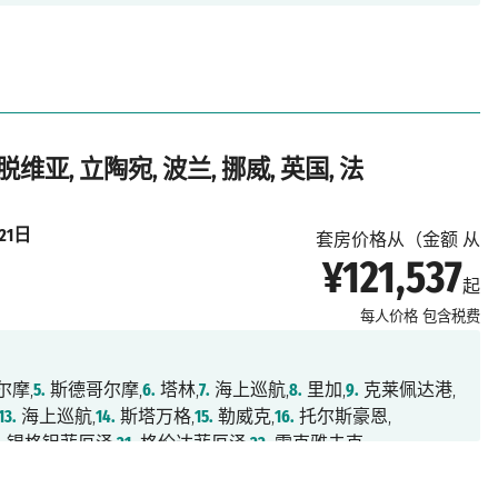
脱维亚, 立陶宛, 波兰, 挪威, 英国, 法
21日
套房价格从（金额 从
¥121,537
起
每人价格
包含税费
尔摩,
5.
斯德哥尔摩,
6.
塔林,
7.
海上巡航,
8.
里加,
9.
克莱佩达港,
13.
海上巡航,
14.
斯塔万格,
15.
勒威克,
16.
托尔斯豪恩,
.
锡格铝菲厄泽,
21.
格伦达菲厄泽,
22.
雷克雅未克