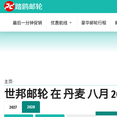
最后一分钟促销
优惠航线
豪华邮轮行程
›
主页
世邦邮轮 在 丹麦 八月 2
2028
2027