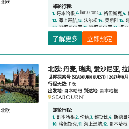
邮轮行程:
2.
Karlskrona,
1.
哥本哈根,
3.
格但斯克,
4.
12.
海上巡航,
13.
法尔松,
14.
奥斯陆,
15.
哥
20.
斯德哥尔摩,
21.
斯德哥尔摩,
22.
塔林
27.
海上巡航,
28.
哥本哈根
了解更多
立即预定
北欧: 丹麦, 瑞典, 爱沙尼亚, 
世邦探索号 (SEABOURN QUEST)
|
2027年8月
行程天数:
11晚
出发地:
哥本哈根
到达地:
哥本哈根
邮轮行程:
1.
哥本哈根,
2.
伦纳,
3.
维斯比,
4.
斯德哥
10.
格但斯克,
11.
海上巡航,
12.
哥本哈根