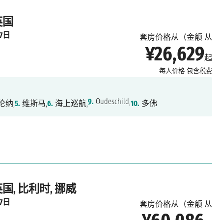
英国
月7日
套房价格从（金额 从
¥26,629
起
每人价格
包含税费
9.
Oudeschild,
伦纳,
5.
维斯马,
6.
海上巡航,
10.
多佛
 英国, 比利时, 挪威
月7日
套房价格从（金额 从