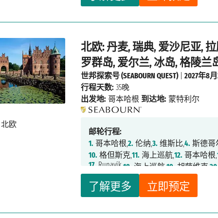
北欧: 丹麦, 瑞典, 爱沙尼亚, 拉
罗群岛, 爱尔兰, 冰岛, 格陵兰岛
世邦探索号 (SEABOURN QUEST)
|
2027年8月
行程天数:
35晚
出发地:
哥本哈根
到达地:
蒙特利尔
邮轮行程:
1.
哥本哈根,
2.
伦纳,
3.
维斯比,
4.
斯德哥
10.
格但斯克,
11.
海上巡航,
12.
哥本哈根,
17.
Runavík,
18.
海上巡航,
19.
胡萨维克,
20
23.
格伦达菲厄泽,
24.
伊萨菲尔德,
25.
海
了解更多
立即预定
29.
海上巡航,
30.
海上巡航,
31.
圣安东尼
36.
蒙特利尔