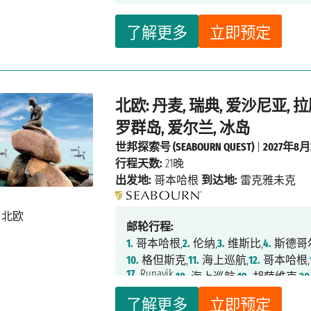
了解更多
立即预定
北欧: 丹麦, 瑞典, 爱沙尼亚, 拉
罗群岛, 爱尔兰, 冰岛
世邦探索号 (SEABOURN QUEST)
|
2027年8月
行程天数:
21晚
出发地:
哥本哈根
到达地:
雷克雅未克
邮轮行程:
1.
哥本哈根,
2.
伦纳,
3.
维斯比,
4.
斯德哥
10.
格但斯克,
11.
海上巡航,
12.
哥本哈根,
17.
Runavík,
18.
海上巡航,
19.
胡萨维克,
20
了解更多
立即预定