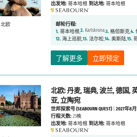
出发地:
哥本哈根
到达地:
哥本哈根
邮轮行程:
2.
Karlskrona,
1.
哥本哈根,
3.
格但斯克,
4.
12.
海上巡航,
13.
法尔松,
14.
奥斯陆,
15.
哥
了解更多
立即预定
北欧: 丹麦, 瑞典, 波兰, 德国,
亚, 立陶宛
世邦探索号 (SEABOURN QUEST)
|
2027年8
行程天数:
25晚
出发地:
哥本哈根
到达地:
哥本哈根