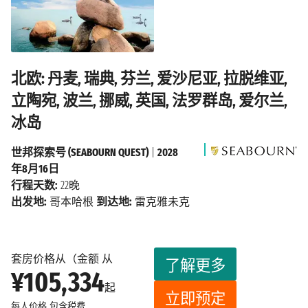
北欧: 丹麦, 瑞典, 芬兰, 爱沙尼亚, 拉脱维亚,
立陶宛, 波兰, 挪威, 英国, 法罗群岛, 爱尔兰,
冰岛
世邦探索号 (SEABOURN QUEST)
|
2028
年8月16日
行程天数:
22晚
出发地:
哥本哈根
到达地:
雷克雅未克
套房价格从（金额 从
了解更多
¥105,334
起
立即预定
每人价格
包含税费