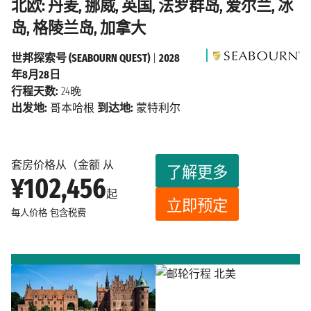
北欧: 丹麦, 挪威, 英国, 法罗群岛, 爱尔兰, 冰
岛, 格陵兰岛, 加拿大
世邦探索号 (SEABOURN QUEST)
|
2028
年8月28日
行程天数:
24晚
出发地:
哥本哈根
到达地:
蒙特利尔
套房价格从（金额 从
了解更多
¥102,456
起
立即预定
每人价格
包含税费