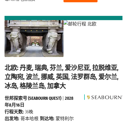
北欧: 丹麦, 瑞典, 芬兰, 爱沙尼亚, 拉脱维亚,
立陶宛, 波兰, 挪威, 英国, 法罗群岛, 爱尔兰,
冰岛, 格陵兰岛, 加拿大
世邦探索号 (SEABOURN QUEST)
|
2028
年8月16日
行程天数:
36晚
出发地:
哥本哈根
到达地:
蒙特利尔