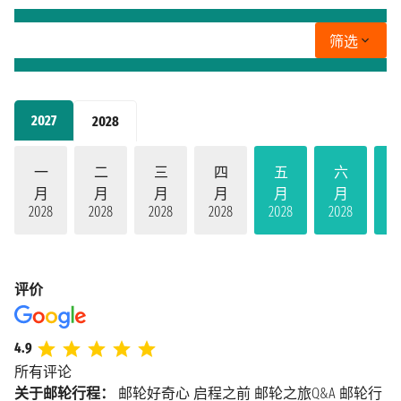
筛选
2027
2028
一
二
三
四
五
六
月
月
月
月
月
月
2028
2028
2028
2028
2028
2028
20
评价
4.9
所有评论
关于邮轮行程：
邮轮好奇心
启程之前
邮轮之旅Q&A
邮轮行