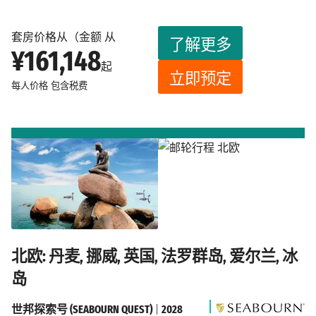
套房价格从（金额 从
了解更多
¥161,148
起
立即预定
每人价格
包含税费
北欧: 丹麦, 挪威, 英国, 法罗群岛, 爱尔兰, 冰
岛
世邦探索号 (SEABOURN QUEST)
|
2028