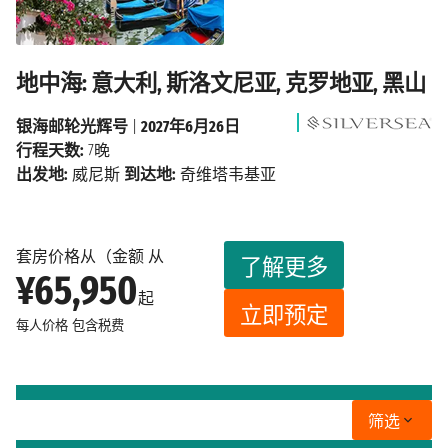
地中海: 意大利, 斯洛文尼亚, 克罗地亚, 黑山
银海邮轮光辉号
|
2027年6月26日
行程天数:
7晚
出发地:
威尼斯
到达地:
奇维塔韦基亚
套房价格从（金额 从
了解更多
¥65,950
起
立即预定
每人价格
包含税费
筛选