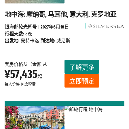
地中海: 摩纳哥, 马耳他, 意大利, 克罗地亚
银海邮轮光辉号
|
2027年6月18日
行程天数:
8晚
出发地:
蒙特卡洛
到达地:
威尼斯
套房价格从（金额 从
了解更多
¥57,435
起
立即预定
每人价格
包含税费