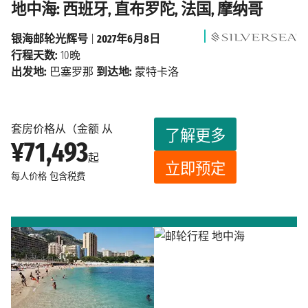
地中海: 西班牙, 直布罗陀, 法国, 摩纳哥
银海邮轮光辉号
|
2027年6月8日
行程天数:
10晚
出发地:
巴塞罗那
到达地:
蒙特卡洛
套房价格从（金额 从
了解更多
¥71,493
起
立即预定
每人价格
包含税费