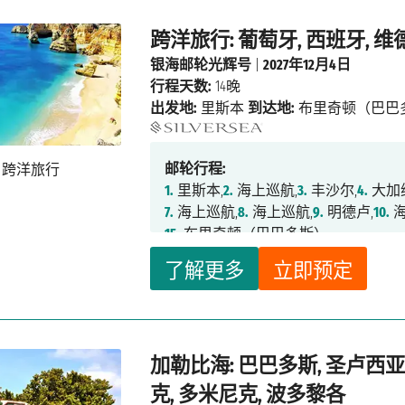
跨洋旅行: 葡萄牙, 西班牙, 维
银海邮轮光辉号
|
2027年12月4日
行程天数:
14晚
出发地:
里斯本
到达地:
布里奇顿（巴巴
邮轮行程:
1.
里斯本,
2.
海上巡航,
3.
丰沙尔,
4.
大加
7.
海上巡航,
8.
海上巡航,
9.
明德卢,
10.
海
15.
布里奇顿（巴巴多斯）
了解更多
立即预定
加勒比海: 巴巴多斯, 圣卢西亚
克, 多米尼克, 波多黎各