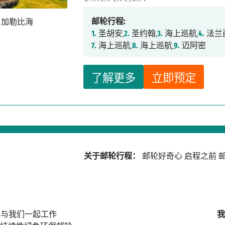
邮轮行程:
1.
圣胡安,
2.
圣约翰,
3.
海上巡航,
4.
法兰
7.
海上巡航,
8.
海上巡航,
9.
迈阿密
了解更多
立即预定
关于邮轮行程：
邮轮好奇心
启程之前
邮
与我们一起工作
我