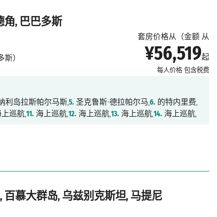
德角, 巴巴多斯
套房价格从（金额 从
¥56,519
起
多斯）
每人价格
包含税费
纳利岛拉斯帕尔马斯,
5.
圣克鲁斯-德拉帕尔马,
6.
的特内里费,
上巡航,
11.
海上巡航,
12.
海上巡航,
13.
海上巡航,
14.
海上巡航,
, 百慕大群岛, 乌兹别克斯坦, 马提尼