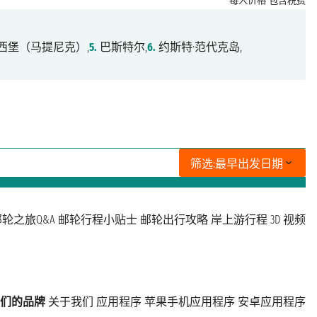
每人价格
包含税费
西堡（马提尼克）,
5.
巴斯特尔,
6.
约斯特·范代克岛,
筛选:
最早出发日期
轮之旅Q&A
邮轮行程小贴士
邮轮出行攻略
岸上游行程
3D 视频
们的品牌
关于我们
应用程序
苹果手机应用程序
安卓应用程序