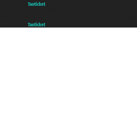
A portal of the
Taoticket
group
Copyright © 2007/2026 踏鸥邮轮 版权所有
增值税税号: 06206400720 - 已注册意大利工商会, REA 433093 - 省授权号 n
A portal of the
Taoticket
group