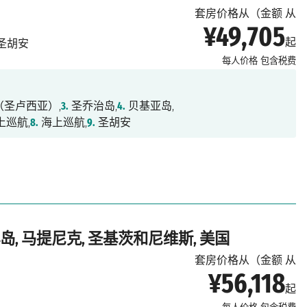
套房价格从（金额 从
¥49,705
起
圣胡安
每人价格
包含税费
圣卢西亚）,
3.
圣乔治岛,
4.
贝基亚岛,
上巡航,
8.
海上巡航,
9.
圣胡安
岛, 马提尼克, 圣基茨和尼维斯, 美国
套房价格从（金额 从
¥56,118
起