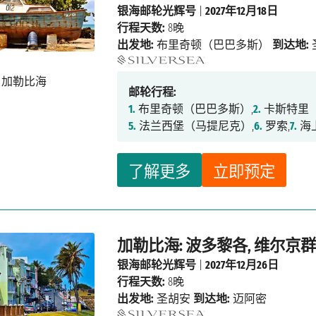
银海邮轮光辉号
|
2027年12月18日
行程天数:
8晚
出发地:
布里奇顿（巴巴多斯）
到达地:
邮轮行程:
1.
布里奇顿（巴巴多斯）,
2.
卡斯特里（
5.
法兰西堡（马提尼克）,
6.
罗索,
7.
海
了解更多
立即预定
加勒比海: 波多黎各, 维尔京群
银海邮轮光辉号
|
2027年12月26日
行程天数:
8晚
出发地:
圣胡安
到达地:
迈阿密