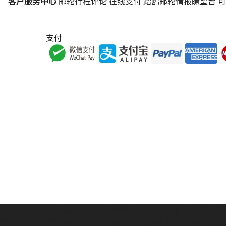
客户服务中心
邮轮行程评论
在线支付
踏鸥邮轮情报瞭望台
可
支付
Taoticket S.r.l. Via Brigata Liguria, 3/21 16121 Genova Copyright 
增值税税号: 06206400720 - 已注册意大利工商会, REA 433093 - 省授权号 n