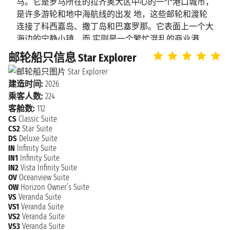
马。它是罗马所在的拉齐奥大区中心的一个港口城市，
杜布罗夫尼
2027年10月31日星期日
是许多游轮和地中海航线的出发 地，这些邮轮和渡轮
n.d. - 下午12:30
克
连接了科西嘉岛、撒丁岛和巴塞罗那。它表面上一个大
海边的宁静小镇，而 实则是一个繁忙混乱的商业港
口。 这个小城沿着绵延的海岸线发展的，在以北的米
2027年11月1日星期一
邮轮船只信息 Star Explorer
扎达尔
尼翁河（Mignon River）和以南的马兰戈内河
上午7:30 - 下午6:00
（Marangone River）之间。 这里有很多海湾和沙滩，同
建造时间:
2026
时也是意大利中部的一个艺术和历史名城。这座古老小
2027年11月2日星期二
威尼斯
乘客人数:
224
城里有很多历 史古迹、花园、别墅和艺术品，参观完
上午10:00 - 下午11:59
客舱数:
112
这些文化遗迹后，您还可以前往第勒尼安海的沙滩上晒
CS
Classic Suite
晒 太阳、去参观菲康塞拉温泉浴场，或是近距离参观
2027年11月3日星期三
CS2
Star Suite
威尼斯
伊特鲁里亚人的发掘地。所以无论是体验慵懒 的地中
DS
Deluxe Suite
n.d. 下午11:59
IN
Infinity Suite
海生活还是参观辉煌的历史古迹，这里都是绝佳的旅游
IN1
Infinity Suite
地。
IN2
Vista Infinity Suite
OV
Oceanview Suite
OW
Horizon Owner’s Suite
VS
Veranda Suite
VS1
Veranda Suite
VS2
Veranda Suite
VS3
Veranda Suite