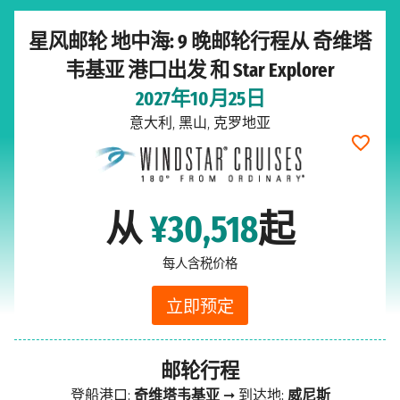
星风邮轮 地中海: 9 晚邮轮行程从 奇维塔
韦基亚 港口出发 和 Star Explorer
2027年10月25日
意大利, 黑山, 克罗地亚
从
¥30,518
起
每人含税价格
立即预定
邮轮行程
登船港口:
奇维塔韦基亚
➞ 到达地:
威尼斯