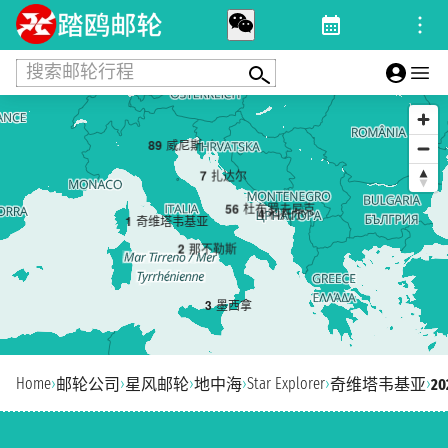
搜索邮轮行程
8
9
威尼斯
7
扎达尔
5
6
杜布罗夫尼克
4
科托尔
1
奇维塔韦基亚
2
那不勒斯
3
墨西拿
Home
›
›
›
›
Star Explorer
›
›
邮轮公司
星风邮轮
地中海
奇维塔韦基亚
2