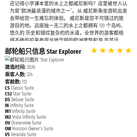
还记得小学课本里的水上之都威尼斯吗？这里被世人认
贾尔迪尼-纳
2027年4月26日星期一
为是“欧洲最浪漫的城市之一”。从 威尼斯乘坐游轮出发
上午8:00 - 下午2:00
克索斯
会带给您一生难忘的体验。 威尼斯是您不可错过的旅
游目的地。这座独一无二的水上之都拥有 120 个岛屿、
悠久的 历史和错综复杂的的水道，全世界的游客都络
2027年4月27日星期二
索伦托
绎不绝的前来参观当地华丽的欧洲建筑和游 览其运
上午8:00 - 下午4:00
河。宽阔的威尼斯大运河是城市的主动脉，是城市的
邮轮船只信息 Star Explorer
“高速公路”，也被称为“水上香 榭丽舍”。其他的两千多
奇维塔韦基
2027年4月28日星期三
条水稻则构成了威尼斯的“城市干道”。 不同于白天，夜
n.d. - n.d.
亚
建造时间:
2026
晚的威尼斯弥漫了神秘又浪漫的气息，灯光在水面上荡
乘客人数:
224
漾，小巷子里的餐 馆到处都是人们的欢笑声和酒杯
奇维塔韦基
客舱数:
112
2027年4月29日星期四
声，让人不禁想起梵高著名的画作《夜晚露天咖啡
CS
Classic Suite
n.d. - n.d.
亚
座》。 您可以在威尼斯的玻璃岛找到非常有当地特色
CS2
Star Suite
的玻璃纪念品，但最持久的记忆将是您对这 座城市本
DS
Deluxe Suite
IN
Infinity Suite
奇维塔韦基
身的印象。
2027年4月30日星期五
IN1
Infinity Suite
n.d.
亚
IN2
Vista Infinity Suite
OV
Oceanview Suite
OW
Horizon Owner’s Suite
VS
Veranda Suite