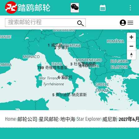
搜索邮轮行程
1
威尼斯
2
罗维尼
3
杜布罗夫尼克
4
科托尔
7
8
9
奇维塔韦基亚
6
索伦托
5
贾尔迪尼-纳克索斯
Home
›
›
›
›
Star Explorer
›
›
邮轮公司
星风邮轮
地中海
威尼斯
2027年