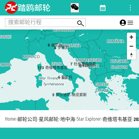
搜索邮轮行程
9
威尼斯
8
罗维尼
7
杜布罗夫尼克
6
科托尔
1
2
3
奇维塔韦基亚
4
索伦托
5
贾尔迪尼-纳克索斯
Home
›
›
›
›
Star Explorer
›
›
邮轮公司
星风邮轮
地中海
奇维塔韦基亚
2