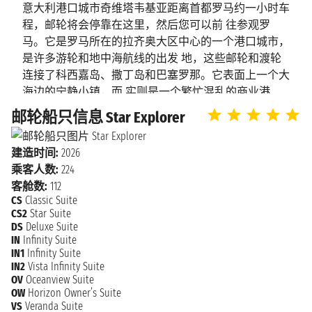
上午10:00 - 下午6:00
克索斯
意大利港口城市奇维塔韦基亚距离首都罗马约一小时车
程，邮轮将会停靠在这里，然后您可以前 往参观罗
海上巡航
2027年4月15日星期四
马。它是罗马所在的拉齐奥大区中心的一个港口城市，
是许多游轮和地中海航线的出发 地，这些邮轮和渡轮
2027年4月16日星期五
科托尔
连接了科西嘉岛、撒丁岛和巴塞罗那。它表面上一个大
上午8:00 - 下午10:00
海边的宁静小镇，而 实则是一个繁忙混乱的商业港
口。 这个小城沿着绵延的海岸线发展的，在以北的米
邮轮船只信息 Star Explorer
杜布罗夫尼
2027年4月17日星期六
尼翁河（Mignon River）和以南的马兰戈内河
上午8:00 - 下午5:00
克
（Marangone River）之间。 这里有很多海湾和沙滩，同
建造时间:
2026
时也是意大利中部的一个艺术和历史名城。这座古老小
海上巡航
2027年4月18日星期日
乘客人数:
224
城里有很多历 史古迹、花园、别墅和艺术品，参观完
客舱数:
112
这些文化遗迹后，您还可以前往第勒尼安海的沙滩上晒
2027年4月19日星期一
CS
Classic Suite
罗维尼
晒 太阳、去参观菲康塞拉温泉浴场，或是近距离参观
上午9:00 - 下午7:00
CS2
Star Suite
伊特鲁里亚人的发掘地。所以无论是体验慵懒 的地中
DS
Deluxe Suite
IN
Infinity Suite
海生活还是参观辉煌的历史古迹，这里都是绝佳的旅游
2027年4月20日星期二
IN1
Infinity Suite
威尼斯
地。
上午7:00 下午11:59
IN2
Vista Infinity Suite
OV
Oceanview Suite
OW
Horizon Owner’s Suite
VS
Veranda Suite