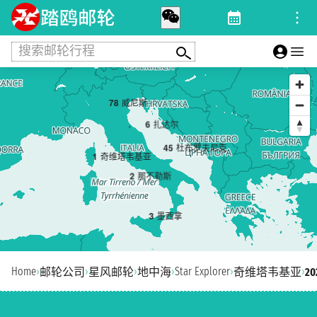
搜索邮轮行程
7
8
威尼斯
6
扎达尔
4
5
杜布罗夫尼克
1
奇维塔韦基亚
2
那不勒斯
3
墨西拿
Home
›
›
›
›
Star Explorer
›
›
邮轮公司
星风邮轮
地中海
奇维塔韦基亚
2