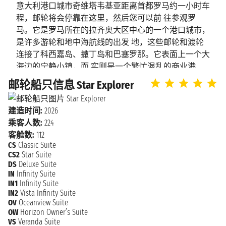
杜布罗夫尼
2027年1月27日星期三
意大利港口城市奇维塔韦基亚距离首都罗马约一小时车
n.d. - 下午12:30
克
程，邮轮将会停靠在这里，然后您可以前 往参观罗
马。它是罗马所在的拉齐奥大区中心的一个港口城市，
是许多游轮和地中海航线的出发 地，这些邮轮和渡轮
2027年1月28日星期四
扎达尔
连接了科西嘉岛、撒丁岛和巴塞罗那。它表面上一个大
上午7:30 - 下午6:00
海边的宁静小镇，而 实则是一个繁忙混乱的商业港
口。 这个小城沿着绵延的海岸线发展的，在以北的米
2027年1月29日星期五
邮轮船只信息 Star Explorer
威尼斯
尼翁河（Mignon River）和以南的马兰戈内河
上午10:00 - 下午11:59
（Marangone River）之间。 这里有很多海湾和沙滩，同
建造时间:
2026
时也是意大利中部的一个艺术和历史名城。这座古老小
2027年1月30日星期六
威尼斯
乘客人数:
224
城里有很多历 史古迹、花园、别墅和艺术品，参观完
n.d. 下午11:59
客舱数:
112
这些文化遗迹后，您还可以前往第勒尼安海的沙滩上晒
CS
Classic Suite
晒 太阳、去参观菲康塞拉温泉浴场，或是近距离参观
CS2
Star Suite
伊特鲁里亚人的发掘地。所以无论是体验慵懒 的地中
DS
Deluxe Suite
IN
Infinity Suite
海生活还是参观辉煌的历史古迹，这里都是绝佳的旅游
IN1
Infinity Suite
地。
IN2
Vista Infinity Suite
OV
Oceanview Suite
OW
Horizon Owner’s Suite
VS
Veranda Suite