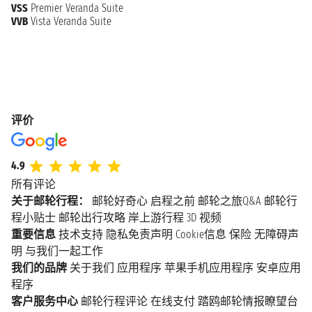
VSS
Premier Veranda Suite
2028年3月5日星期日
VVB
Vista Veranda Suite
克罗托内
上午8:00 - 下午5:00
2028年3月6日星期一
科孚岛
上午8:00 - 下午11:59
2028年3月7日星期二
评价
科孚岛
n.d. - 下午2:00
4.9
2028年3月8日星期三
伊泰阿
所有评论
上午7:00 - 下午1:00
关于邮轮行程：
邮轮好奇心
启程之前
邮轮之旅Q&A
邮轮行
程小贴士
邮轮出行攻略
岸上游行程
3D 视频
2028年3月8日星期三
科林托
重要信息
技术支持
隐私免责声明
Cookie信息
保险
无障碍声
下午5:00 - 下午7:00
明
与我们一起工作
我们的品牌
关于我们
应用程序
苹果手机应用程序
安卓应用
2028年3月9日星期四
雅典
程序
上午7:00 下午11:59
客户服务中心
邮轮行程评论
在线支付
踏鸥邮轮情报瞭望台