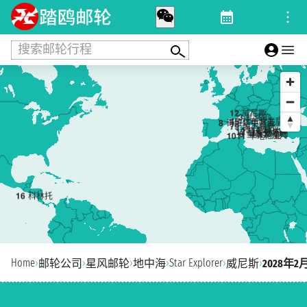
搜索邮轮行程
1
2
威尼斯
3
扎达尔
4
5
杜布罗夫尼克
8
奇维塔韦基亚
7
9
那不勒斯
13
14
科孚岛
12
克罗托内
15
伊泰阿
6
墨西拿
17
雅典
10
11
卡塔尼亚
16
科林托
Home
›
›
›
›
Star Explorer
›
›
邮轮公司
星风邮轮
地中海
威尼斯
2028年