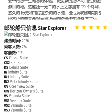
会带给您一生难忘的体验。 威尼斯是您不可错过的旅
2028年2月28日星期一
游目的地。这座独一无二的水上之都拥有 120 个岛屿、
墨西拿
上午7:00 - 下午3:00
悠久的 历史和错综复杂的的水道，全世界的游客都络
绎不绝的前来参观当地华丽的欧洲建筑和游 览其运
2028年2月29日星期二
河。宽阔的威尼斯大运河是城市的主动脉，是城市的
那不勒斯
邮轮船只信息 Star Explorer
上午8:00 - 下午4:00
“高速公路”，也被称为“水上香 榭丽舍”。其他的两千多
条水稻则构成了威尼斯的“城市干道”。 不同于白天，夜
建造时间:
2026
奇维塔韦基
2028年3月1日星期三
晚的威尼斯弥漫了神秘又浪漫的气息，灯光在水面上荡
乘客人数:
224
上午8:00 - 下午5:00
亚
漾，小巷子里的餐 馆到处都是人们的欢笑声和酒杯
客舱数:
112
声，让人不禁想起梵高著名的画作《夜晚露天咖啡
CS
Classic Suite
座》。 您可以在威尼斯的玻璃岛找到非常有当地特色
2028年3月2日星期四
CS2
Star Suite
那不勒斯
的玻璃纪念品，但最持久的记忆将是您对这 座城市本
DS
Deluxe Suite
上午9:00 - 下午4:00
IN
Infinity Suite
身的印象。
IN1
Infinity Suite
2028年3月3日星期五
IN2
Vista Infinity Suite
卡塔尼亚
OV
Oceanview Suite
下午1:00 - 下午11:59
OW
Horizon Owner’s Suite
VS
Veranda Suite
2028年3月4日星期六
VS1
Veranda Suite
卡塔尼亚
n.d. - 下午5:00
VS2
Veranda Suite
VS3
Veranda Suite