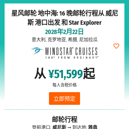
星风邮轮 地中海: 16 晚邮轮行程从 威尼
斯 港口出发 和 Star Explorer
2028年2月22日
意大利, 克罗地亚, 希腊, 尼加拉瓜
从
¥51,599
起
每人含税价格
立即预定
邮轮行程
登船港口:
威尼斯
➞ 到达地:
雅典