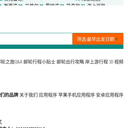
9.
崔西湾,
20.
兰格尔,
21.
雾峡湾,
22.
凯奇坎,
23.
海上巡航,
筛选:
最早出发日期
轮之旅Q&A
邮轮行程小贴士
邮轮出行攻略
岸上游行程
3D 视频
们的品牌
关于我们
应用程序
苹果手机应用程序
安卓应用程序
式