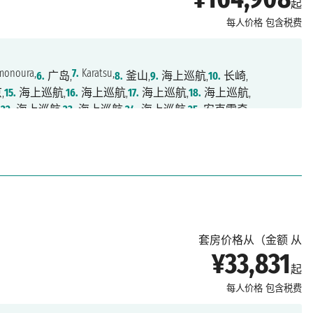
起
每人价格
包含税费
onoura,
7.
Karatsu,
6.
广岛,
8.
釜山,
9.
海上巡航,
10.
长崎,
,
15.
海上巡航,
16.
海上巡航,
17.
海上巡航,
18.
海上巡航,
,
22.
海上巡航,
23.
海上巡航,
24.
海上巡航,
25.
安克雷奇,
,
28.
锡特卡,
29.
冰峡,
30.
朱诺,
31.
海恩斯,
32.
崔西湾,
33.
兰格尔,
温哥华
套房价格从（金额 从
¥33,831
起
每人价格
包含税费