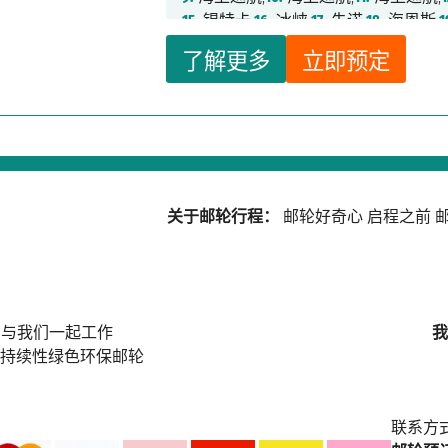
15.
锡特卡,
16.
冰峡,
17.
朱诺,
18.
海恩斯,
1
24.
温哥华
了解更多
立即预定
关于邮轮行程：
邮轮好奇心
启程之前
邮
与我们一起工作
我
持续性绿色环保邮轮
联系方