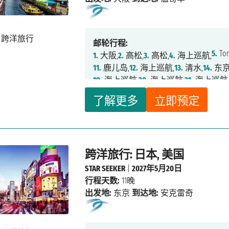
邮轮行程:
5.
Tom
1.
大阪,
2.
高松,
3.
高松,
4.
海上巡航,
11.
鹿儿岛,
12.
海上巡航,
13.
清水,
14.
东京
19.
海上巡航,
20.
海上巡航,
21.
海上巡航
26.
Kenai Fjords National Park,
27.
海上巡航
了解更多
立即预定
34.
雾峡湾,
35.
凯奇坎,
36.
海上巡航,
37.
跨洋旅行: 日本, 美国
STAR SEEKER
|
2027年5月20日
行程天数:
11晚
出发地:
东京
到达地:
安克雷奇