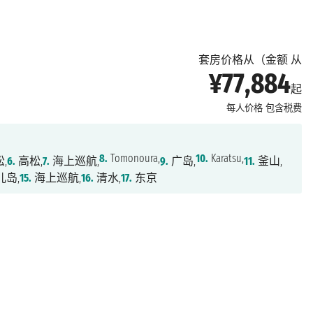
套房价格从（金额 从
¥77,884
起
每人价格
包含税费
8.
Tomonoura,
10.
Karatsu,
,
6.
高松,
7.
海上巡航,
9.
广岛,
11.
釜山,
儿岛,
15.
海上巡航,
16.
清水,
17.
东京