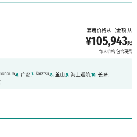
套房价格从（金额 从
¥105,943
起
每人价格
包含税费
onoura,
7.
Karatsu,
6.
广岛,
8.
釜山,
9.
海上巡航,
10.
长崎,
京