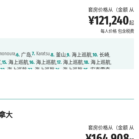
套房价格从（金额 从
¥121,240
起
每人价格
包含税费
onoura,
7.
Karatsu,
6.
广岛,
8.
釜山,
9.
海上巡航,
10.
长崎,
,
15.
海上巡航,
16.
海上巡航,
17.
海上巡航,
18.
海上巡航,
,
22.
海上巡航,
23.
海上巡航,
24.
海上巡航,
25.
安克雷奇
加拿大
套房价格从（金额 从
¥164,908