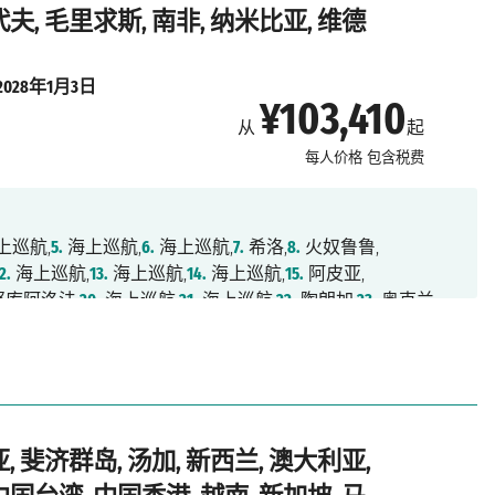
4.
鲸湾港,
85.
海上巡航,
86.
海上巡航,
87.
海上巡航,
代夫, 毛里求斯, 南非, 纳米比亚, 维德
,
91.
海上巡航,
92.
明德卢,
93.
海上巡航,
94.
海上巡航,
航,
97.
海上巡航,
98.
巴塞罗那,
99.
马赛,
100.
萨沃纳
2028年1月3日
¥103,410
从
起
每人价格
包含税费
上巡航,
5.
海上巡航,
6.
海上巡航,
7.
希洛,
8.
火奴鲁鲁,
2.
海上巡航,
13.
海上巡航,
14.
海上巡航,
15.
阿皮亚,
库阿洛法,
20.
海上巡航,
21.
海上巡航,
22.
陶朗加,
23.
奥克兰,
海上巡航,
27.
海上巡航,
28.
墨尔本,
29.
海上巡航,
30.
悉尼,
海上巡航,
35.
凯恩斯,
36.
海上巡航,
37.
海上巡航,
38.
拉包尔,
,
42.
海上巡航,
43.
海上巡航,
44.
东京,
45.
东京,
46.
清水,
山,
51.
海上巡航,
52.
基隆,
53.
海上巡航,
54.
香港,
55.
海上巡航,
新加坡,
60.
巴生港,
61.
槟城,
62.
兰卡威,
63.
普吉,
64.
海上巡航,
, 斐济群岛, 汤加, 新西兰, 澳大利亚,
8.
马累,
69.
海上巡航,
70.
海上巡航,
71.
海上巡航,
72.
海上巡航,
.
海上巡航,
77.
德班,
78.
海上巡航,
79.
伊丽莎白港,
80.
海上巡航,