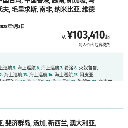
中国台湾, 中国香港, 越南, 新加坡, 马
4.
鲸湾港,
85.
海上巡航,
86.
海上巡航,
87.
海上巡航,
代夫, 毛里求斯, 南非, 纳米比亚, 维德
,
91.
海上巡航,
92.
明德卢,
93.
海上巡航,
94.
海上巡航,
航,
97.
海上巡航,
98.
巴塞罗那,
99.
马赛,
100.
萨沃纳,
2028年1月3日
¥103,410
从
起
每人价格
包含税费
上巡航,
5.
海上巡航,
6.
海上巡航,
7.
希洛,
8.
火奴鲁鲁,
2.
海上巡航,
13.
海上巡航,
14.
海上巡航,
15.
阿皮亚,
库阿洛法,
20.
海上巡航,
21.
海上巡航,
22.
陶朗加,
23.
奥克兰,
海上巡航,
27.
海上巡航,
28.
墨尔本,
29.
海上巡航,
30.
悉尼,
海上巡航,
35.
凯恩斯,
36.
海上巡航,
37.
海上巡航,
38.
拉包尔,
,
42.
海上巡航,
43.
海上巡航,
44.
东京,
45.
东京,
46.
清水,
山,
51.
海上巡航,
52.
基隆,
53.
海上巡航,
54.
香港,
55.
海上巡航,
新加坡,
60.
巴生港,
61.
槟城,
62.
兰卡威,
63.
普吉,
64.
海上巡航,
, 斐济群岛, 汤加, 新西兰, 澳大利亚,
8.
马累,
69.
海上巡航,
70.
海上巡航,
71.
海上巡航,
72.
海上巡航,