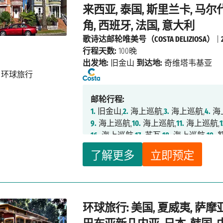
81.
开普敦,
82.
海上巡航,
83.
海上巡航,
8
来西亚, 泰国, 斯里兰卡, 马尔
88.
海上巡航,
89.
海上巡航,
90.
海上巡航
角, 西班牙, 法国, 意大利
95.
大加纳利岛拉斯帕尔马斯,
96.
海上巡
歌诗达邮轮唯美号（COSTA DELIZIOSA）
|
行程天数:
100晚
出发地:
旧金山
到达地:
奇维塔韦基亚
邮轮行程:
1.
旧金山,
2.
海上巡航,
3.
海上巡航,
4.
海
9.
海上巡航,
10.
海上巡航,
11.
海上巡航,
1
16.
海上巡航,
17.
苏瓦,
18.
海上巡航,
19.
努
24.
怀坦吉（岛屿湾）,
25.
海上巡航,
26.
了解更多
立即预定
31.
悉尼,
32.
海上巡航,
33.
海上巡航,
34.
39.
海上巡航,
40.
海上巡航,
41.
海上巡航
47.
神户,
48.
海上巡航,
49.
佐世保,
50.
釜
56.
海上巡航,
57.
富美,
58.
海上巡航,
59.
环球旅行: 美国, 夏威夷, 萨摩亚
65.
海上巡航,
66.
科伦坡,
67.
海上巡航,
6
73.
路易港,
74.
海上巡航,
75.
海上巡航,
76