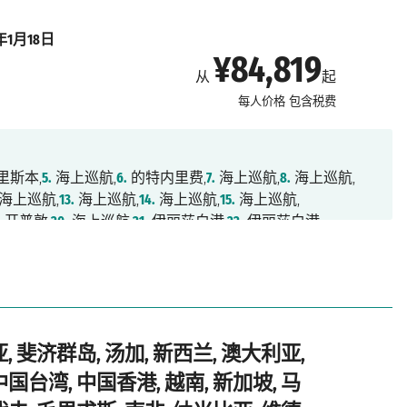
8年1月18日
¥84,819
从
起
每人价格
包含税费
里斯本,
5.
海上巡航,
6.
的特内里费,
7.
海上巡航,
8.
海上巡航,
海上巡航,
13.
海上巡航,
14.
海上巡航,
15.
海上巡航,
.
开普敦,
20.
海上巡航,
21.
伊丽莎白港,
22.
伊丽莎白港,
海上巡航,
27.
海上巡航,
28.
圣丹尼,
29.
路易港,
30.
海上巡航,
,
34.
海上巡航,
35.
海上巡航,
36.
海上巡航,
37.
槟城,
38.
巴生港,
2.
海上巡航,
43.
香港,
44.
香港,
45.
海上巡航,
46.
海上巡航,
航,
51.
东京,
52.
东京,
53.
海上巡航,
54.
海上巡航,
55.
海上巡航,
,
59.
拉包尔,
60.
海上巡航,
61.
海上巡航,
62.
海上巡航,
, 斐济群岛, 汤加, 新西兰, 澳大利亚,
,
66.
海上巡航,
67.
悉尼,
68.
悉尼
中国台湾, 中国香港, 越南, 新加坡, 马