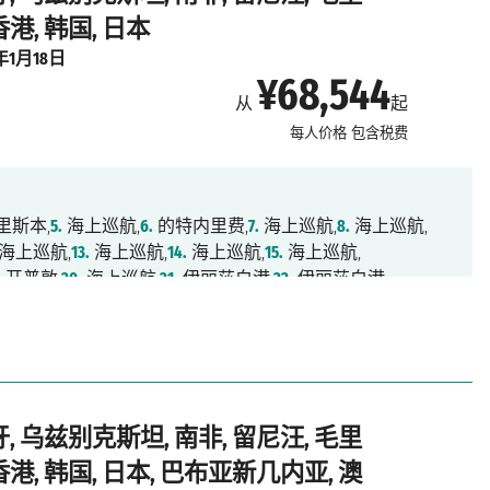
港, 韩国, 日本
8年1月18日
¥68,544
从
起
每人价格
包含税费
里斯本,
5.
海上巡航,
6.
的特内里费,
7.
海上巡航,
8.
海上巡航,
海上巡航,
13.
海上巡航,
14.
海上巡航,
15.
海上巡航,
.
开普敦,
20.
海上巡航,
21.
伊丽莎白港,
22.
伊丽莎白港,
海上巡航,
27.
海上巡航,
28.
圣丹尼,
29.
路易港,
30.
海上巡航,
,
34.
海上巡航,
35.
海上巡航,
36.
海上巡航,
37.
槟城,
38.
巴生港,
2.
海上巡航,
43.
香港,
44.
香港,
45.
海上巡航,
46.
海上巡航,
航,
51.
东京,
52.
东京
牙, 乌兹别克斯坦, 南非, 留尼汪, 毛里
香港, 韩国, 日本, 巴布亚新几内亚, 澳