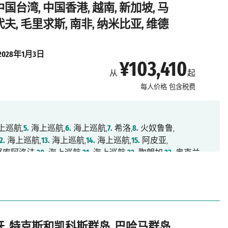
.
海上巡航,
77.
德班,
78.
海上巡航,
79.
伊丽莎白港,
80.
海上巡航,
中国台湾, 中国香港, 越南, 新加坡, 马
4.
鲸湾港,
85.
海上巡航,
86.
海上巡航,
87.
海上巡航,
代夫, 毛里求斯, 南非, 纳米比亚, 维德
,
91.
海上巡航,
92.
明德卢,
93.
海上巡航,
94.
海上巡航,
航,
97.
海上巡航,
98.
巴塞罗那,
99.
马赛
2028年1月3日
¥103,410
从
起
每人价格
包含税费
上巡航,
5.
海上巡航,
6.
海上巡航,
7.
希洛,
8.
火奴鲁鲁,
2.
海上巡航,
13.
海上巡航,
14.
海上巡航,
15.
阿皮亚,
库阿洛法,
20.
海上巡航,
21.
海上巡航,
22.
陶朗加,
23.
奥克兰,
海上巡航,
27.
海上巡航,
28.
墨尔本,
29.
海上巡航,
30.
悉尼,
海上巡航,
35.
凯恩斯,
36.
海上巡航,
37.
海上巡航,
38.
拉包尔,
,
42.
海上巡航,
43.
海上巡航,
44.
东京,
45.
东京,
46.
清水,
山,
51.
海上巡航,
52.
基隆,
53.
海上巡航,
54.
香港,
55.
海上巡航,
新加坡,
60.
巴生港,
61.
槟城,
62.
兰卡威,
63.
普吉,
64.
海上巡航,
班牙, 特克斯和凯科斯群岛, 巴哈马群岛,
8.
马累,
69.
海上巡航,
70.
海上巡航,
71.
海上巡航,
72.
海上巡航,