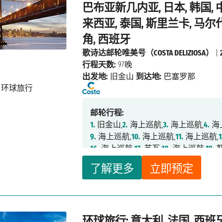
73.
路易港,
74.
海上巡航,
75.
海上巡航,
76
巴布亚新几内亚, 日本, 韩国, 
81.
开普敦,
82.
海上巡航,
83.
海上巡航,
8
来西亚, 泰国, 斯里兰卡, 马尔
88.
海上巡航,
89.
海上巡航,
90.
海上巡航
角, 西班牙
95.
大加纳利岛拉斯帕尔马斯,
96.
海上巡
歌诗达邮轮唯美号（COSTA DELIZIOSA）
|
行程天数:
97晚
出发地:
旧金山
到达地:
巴塞罗那
邮轮行程:
1.
旧金山,
2.
海上巡航,
3.
海上巡航,
4.
海
9.
海上巡航,
10.
海上巡航,
11.
海上巡航,
1
16.
海上巡航,
17.
苏瓦,
18.
海上巡航,
19.
努
24.
怀坦吉（岛屿湾）,
25.
海上巡航,
26.
了解更多
立即预定
31.
悉尼,
32.
海上巡航,
33.
海上巡航,
34.
39.
海上巡航,
40.
海上巡航,
41.
海上巡航
47.
神户,
48.
海上巡航,
49.
佐世保,
50.
釜
56.
海上巡航,
57.
富美,
58.
海上巡航,
59.
环球旅行: 意大利, 法国, 西
65.
海上巡航,
66.
科伦坡,
67.
海上巡航,
6