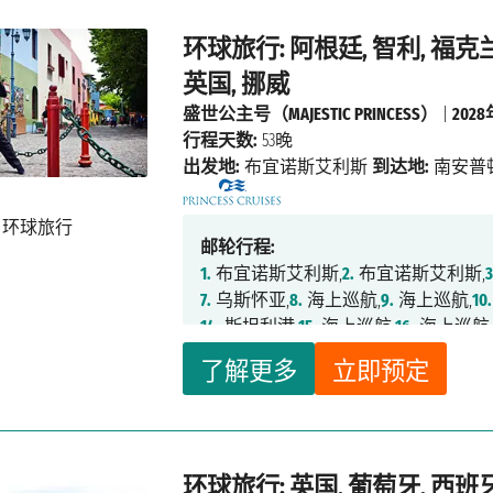
环球旅行: 阿根廷, 智利, 福克兰
英国, 挪威
盛世公主号（MAJESTIC PRINCESS）
|
202
行程天数:
53晚
出发地:
布宜诺斯艾利斯
到达地:
南安普
邮轮行程:
1.
布宜诺斯艾利斯,
2.
布宜诺斯艾利斯,
3
7.
乌斯怀亚,
8.
海上巡航,
9.
海上巡航,
10.
14.
斯坦利港,
15.
海上巡航,
16.
海上巡航
20.
蒙德维的亚,
21.
海上巡航,
22.
海上巡
了解更多
立即预定
27.
海上巡航,
28.
海上巡航,
29.
海上巡航
34.
大加纳利岛拉斯帕尔马斯,
35.
海上巡
40.
南安普顿,
41.
海上巡航,
42.
海上巡航
47.
海上巡航,
48.
海上巡航,
49.
特隆赫姆
环球旅行: 英国, 葡萄牙, 西班