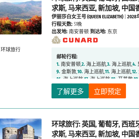
求斯, 马来西亚, 新加坡, 中国香
伊丽莎白女王号 (QUEEN ELIZABETH)
|
202
行程天数:
51晚
出发地:
南安普顿
到达地:
东京
邮轮行程:
1.
南安普顿,
2.
海上巡航,
3.
海上巡航,
4.
9.
金斯敦,
10.
海上巡航,
11.
海上巡航,
12.
16.
海上巡航,
17.
海上巡航,
18.
开普敦,
19
23.
海上巡航,
24.
德班,
25.
海上巡航,
26.
了解更多
立即预定
31.
海上巡航,
32.
海上巡航,
33.
海上巡航
39.
新加坡,
40.
海上巡航,
41.
海上巡航,
4
47.
釜山,
48.
长崎,
49.
鹿儿岛,
50.
海上巡
环球旅行: 英国, 葡萄牙, 西班
求斯, 马来西亚, 新加坡, 中国