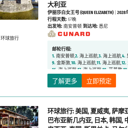
大利亚
伊丽莎白女王号 (QUEEN ELIZABETH)
|
202
行程天数:
67晚
出发地:
南安普顿
到达地:
悉尼
邮轮行程:
1.
南安普顿,
2.
海上巡航,
3.
海上巡航,
4.
9.
金斯敦,
10.
海上巡航,
11.
海上巡航,
12.
16.
海上巡航,
17.
海上巡航,
18.
开普敦,
19
23.
海上巡航,
24.
德班,
25.
海上巡航,
26.
了解更多
立即预定
31.
海上巡航,
32.
海上巡航,
33.
海上巡航
39.
新加坡,
40.
海上巡航,
41.
海上巡航,
4
47.
釜山,
48.
长崎,
49.
鹿儿岛,
50.
海上巡
56.
海上巡航,
57.
海上巡航,
58.
海上巡航
环球旅行: 美国, 夏威夷, 萨摩亚
63.
凯恩斯,
64.
艾尔利海滩,
65.
海上巡航
巴布亚新几内亚, 日本, 韩国, 