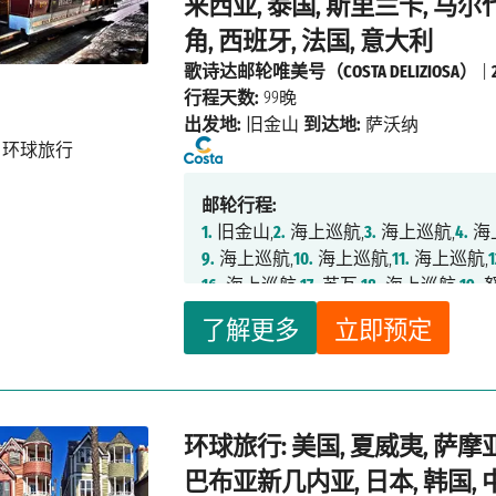
来西亚, 泰国, 斯里兰卡, 马尔
角, 西班牙, 法国, 意大利
歌诗达邮轮唯美号（COSTA DELIZIOSA）
|
行程天数:
99晚
出发地:
旧金山
到达地:
萨沃纳
邮轮行程:
1.
旧金山,
2.
海上巡航,
3.
海上巡航,
4.
海
9.
海上巡航,
10.
海上巡航,
11.
海上巡航,
1
16.
海上巡航,
17.
苏瓦,
18.
海上巡航,
19.
努
24.
怀坦吉（岛屿湾）,
25.
海上巡航,
26.
了解更多
立即预定
31.
悉尼,
32.
海上巡航,
33.
海上巡航,
34.
39.
海上巡航,
40.
海上巡航,
41.
海上巡航
47.
神户,
48.
海上巡航,
49.
佐世保,
50.
釜
56.
海上巡航,
57.
富美,
58.
海上巡航,
59.
环球旅行: 美国, 夏威夷, 萨摩亚
65.
海上巡航,
66.
科伦坡,
67.
海上巡航,
6
73.
路易港,
74.
海上巡航,
75.
海上巡航,
76
巴布亚新几内亚, 日本, 韩国, 