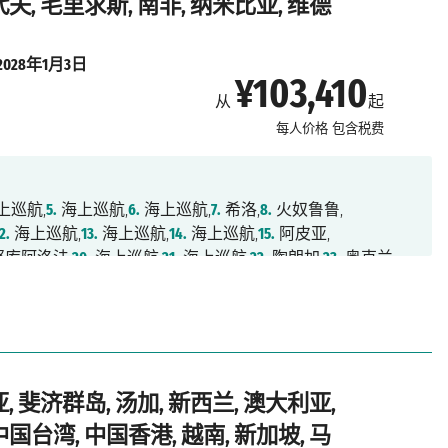
代夫, 毛里求斯, 南非, 纳米比亚, 维德
2028年1月3日
¥103,410
从
起
每人价格
包含税费
上巡航,
5.
海上巡航,
6.
海上巡航,
7.
希洛,
8.
火奴鲁鲁,
2.
海上巡航,
13.
海上巡航,
14.
海上巡航,
15.
阿皮亚,
库阿洛法,
20.
海上巡航,
21.
海上巡航,
22.
陶朗加,
23.
奥克兰,
海上巡航,
27.
海上巡航,
28.
墨尔本,
29.
海上巡航,
30.
悉尼,
海上巡航,
35.
凯恩斯,
36.
海上巡航,
37.
海上巡航,
38.
拉包尔,
,
42.
海上巡航,
43.
海上巡航,
44.
东京,
45.
东京,
46.
清水,
山,
51.
海上巡航,
52.
基隆,
53.
海上巡航,
54.
香港,
55.
海上巡航,
新加坡,
60.
巴生港,
61.
槟城,
62.
兰卡威,
63.
普吉,
64.
海上巡航,
, 斐济群岛, 汤加, 新西兰, 澳大利亚,
8.
马累,
69.
海上巡航,
70.
海上巡航,
71.
海上巡航,
72.
海上巡航,
.
海上巡航,
77.
德班,
78.
海上巡航,
79.
伊丽莎白港,
80.
海上巡航,
中国台湾, 中国香港, 越南, 新加坡, 马