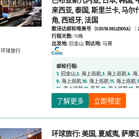
巴布亚新几内亚, 日本, 韩国, 
81.
开普敦,
82.
海上巡航,
83.
海上巡航,
8
来西亚, 泰国, 斯里兰卡, 马尔
88.
海上巡航,
89.
海上巡航,
90.
海上巡航
角, 西班牙, 法国
95.
大加纳利岛拉斯帕尔马斯,
96.
海上巡
101.
奇维塔韦基亚
歌诗达邮轮唯美号（COSTA DELIZIOSA）
|
行程天数:
98晚
出发地:
旧金山
到达地:
马赛
邮轮行程:
1.
旧金山,
2.
海上巡航,
3.
海上巡航,
4.
海
9.
海上巡航,
10.
海上巡航,
11.
海上巡航,
1
16.
海上巡航,
17.
苏瓦,
18.
海上巡航,
19.
努
24.
怀坦吉（岛屿湾）,
25.
海上巡航,
26.
了解更多
立即预定
31.
悉尼,
32.
海上巡航,
33.
海上巡航,
34.
39.
海上巡航,
40.
海上巡航,
41.
海上巡航
47.
神户,
48.
海上巡航,
49.
佐世保,
50.
釜
56.
海上巡航,
57.
富美,
58.
海上巡航,
59.
环球旅行: 美国, 夏威夷, 萨摩亚
65.
海上巡航,
66.
科伦坡,
67.
海上巡航,
6