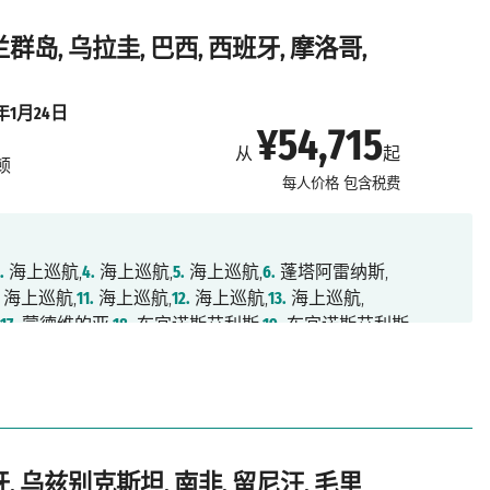
群岛, 乌拉圭, 巴西, 西班牙, 摩洛哥,
8年1月24日
¥54,715
从
起
顿
每人价格
包含税费
.
海上巡航,
4.
海上巡航,
5.
海上巡航,
6.
蓬塔阿雷纳斯,
海上巡航,
11.
海上巡航,
12.
海上巡航,
13.
海上巡航,
,
17.
蒙德维的亚,
18.
布宜诺斯艾利斯,
19.
布宜诺斯艾利斯,
航,
23.
里约热内卢,
24.
海上巡航,
25.
海上巡航,
26.
海上巡航,
,
30.
海上巡航,
31.
海上巡航,
32.
的特内里费,
33.
兰萨罗特岛,
航,
36.
卡萨布兰卡,
37.
海上巡航,
38.
拉科鲁尼亚,
39.
海上巡航,
,
43.
海上巡航,
44.
特罗姆瑟,
45.
特罗姆瑟,
46.
阿尔塔,
,
50.
奥勒松,
51.
卑尔根,
52.
斯塔万格,
53.
海上巡航,
54.
南安普顿
牙, 乌兹别克斯坦, 南非, 留尼汪, 毛里