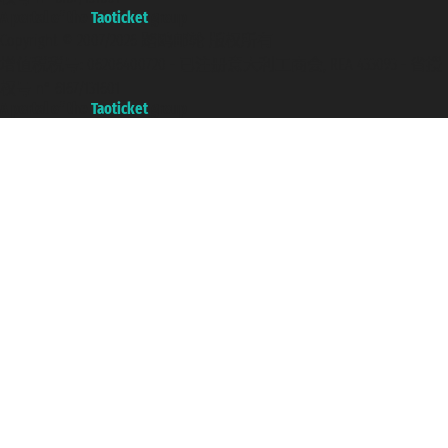
A portal of the
Taoticket
group
Copyright © 2007/2026 踏鸥邮轮 版权所有
增值税税号: 06206400720 - 已注册意大利工商会, REA 433093 - 省授
权号 n° 6167/131601
A portal of the
Taoticket
group