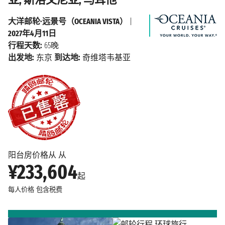
大洋邮轮·远景号（OCEANIA VISTA）
|
2027年4月11日
行程天数:
65晚
出发地:
东京
到达地:
奇维塔韦基亚
阳台房价格从 从
¥233,604
起
每人价格
包含税费