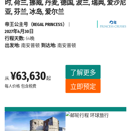
时, 荷兰, 挪威, 丹麦, 德国, 波兰, 瑞典, 爱沙尼
亚, 芬兰, 冰岛, 爱尔兰
帝王公主号（REGAL PRINCESS）
|
2027年4月30日
行程天数:
64晚
出发地:
南安普顿
到达地:
南安普顿
了解更多
¥63,630
从
起
立即预定
每人价格
包含税费