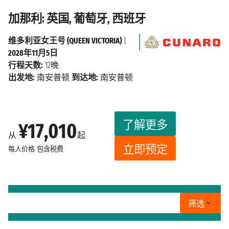
加那利: 英国, 葡萄牙, 西班牙
维多利亚女王号 (QUEEN VICTORIA)
|
2028年11月5日
行程天数:
12晚
出发地:
南安普顿
到达地:
南安普顿
了解更多
¥17,010
从
起
立即预定
每人价格
包含税费
筛选