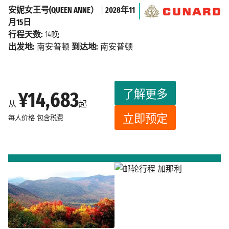
安妮女王号(QUEEN ANNE）
|
2028年11
月15日
行程天数:
14晚
出发地:
南安普顿
到达地:
南安普顿
了解更多
¥14,683
从
起
立即预定
每人价格
包含税费