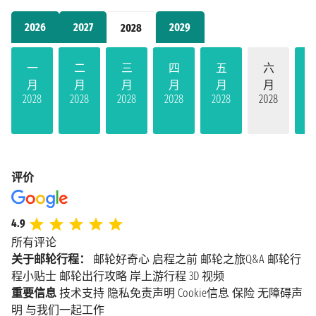
2026
2027
2029
2028
一
二
三
四
五
六
月
月
月
月
月
月
2028
2028
2028
2028
2028
2028
20
评价
4.9
所有评论
关于邮轮行程：
邮轮好奇心
启程之前
邮轮之旅Q&A
邮轮行
程小贴士
邮轮出行攻略
岸上游行程
3D 视频
重要信息
技术支持
隐私免责声明
Cookie信息
保险
无障碍声
明
与我们一起工作