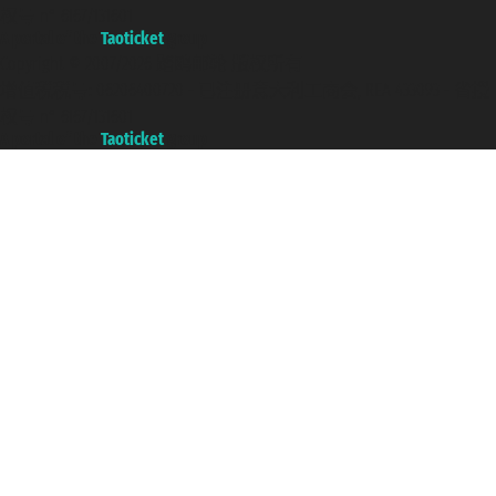
权号 n° 6167/131601
A portal of the
Taoticket
group
Copyright © 2007/2026 踏鸥邮轮 版权所有
增值税税号: 06206400720 - 已注册意大利工商会, REA 433093 - 省授
权号 n° 6167/131601
A portal of the
Taoticket
group