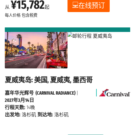
¥15,782
在线预订
从
起
每人价格
包含税费
夏威夷岛: 美国, 夏威夷, 墨西哥
嘉年华光辉号 (CARNIVAL RADIANCE)
|
2027年3月14日
行程天数:
14晚
出发地:
洛杉矶
到达地:
洛杉矶