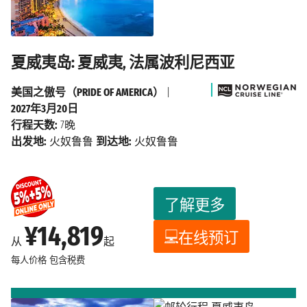
夏威夷岛: 夏威夷, 法属波利尼西亚
美国之傲号（PRIDE OF AMERICA）
|
2027年3月20日
行程天数:
7晚
出发地:
火奴鲁鲁
到达地:
火奴鲁鲁
了解更多
¥14,819
在线预订
从
起
每人价格
包含税费