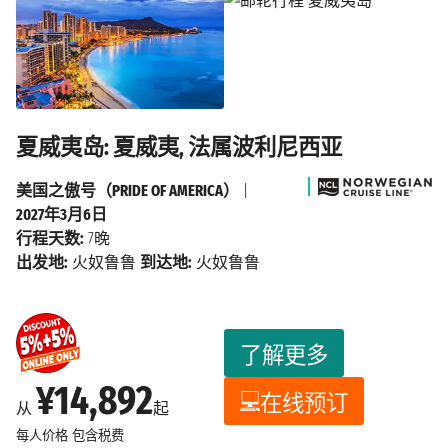
夏威夷岛: 夏威夷, 法属波利尼西亚
美国之傲号（PRIDE OF AMERICA）
|
2027年3月6日
行程天数:
7晚
出发地:
火奴鲁鲁
到达地:
火奴鲁鲁
了解更多
¥14,892
在线预订
从
起
每人价格
包含税费