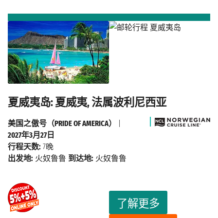
夏威夷岛: 夏威夷, 法属波利尼西亚
美国之傲号（PRIDE OF AMERICA）
|
2027年3月27日
行程天数:
7晚
出发地:
火奴鲁鲁
到达地:
火奴鲁鲁
了解更多