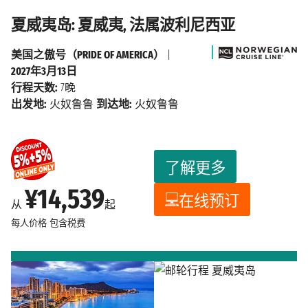
夏威夷岛: 夏威夷, 法属波利尼西亚
美国之傲号（PRIDE OF AMERICA）
|
2027年3月13日
行程天数:
7晚
出发地:
火奴鲁鲁
到达地:
火奴鲁鲁
了解更多
¥14,539
在线预订
从
起
每人价格
包含税费