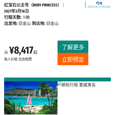
红宝石公主号（RUBY PRINCESS）
|
2027年3月16日
行程天数:
16晚
出发地:
旧金山
到达地:
旧金山
了解更多
¥8,417
从
起
立即预定
每人价格
包含税费