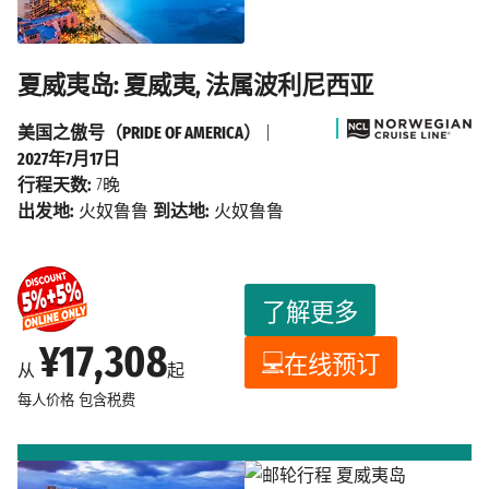
夏威夷岛: 夏威夷, 法属波利尼西亚
美国之傲号（PRIDE OF AMERICA）
|
2027年7月17日
行程天数:
7晚
出发地:
火奴鲁鲁
到达地:
火奴鲁鲁
了解更多
¥17,308
在线预订
从
起
每人价格
包含税费