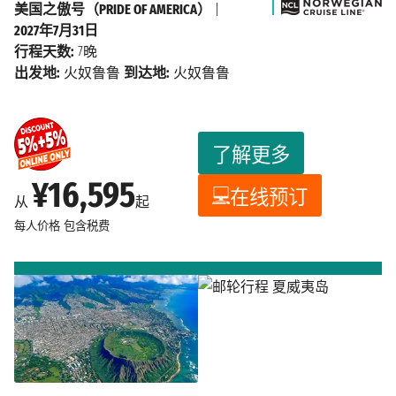
美国之傲号（PRIDE OF AMERICA）
|
2027年7月31日
行程天数:
7晚
出发地:
火奴鲁鲁
到达地:
火奴鲁鲁
了解更多
¥16,595
在线预订
从
起
每人价格
包含税费