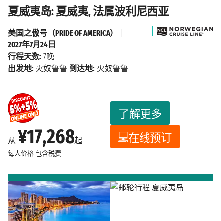
夏威夷岛: 夏威夷, 法属波利尼西亚
美国之傲号（PRIDE OF AMERICA）
|
2027年7月24日
行程天数:
7晚
出发地:
火奴鲁鲁
到达地:
火奴鲁鲁
了解更多
¥17,268
在线预订
从
起
每人价格
包含税费