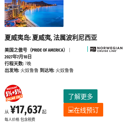
夏威夷岛: 夏威夷, 法属波利尼西亚
美国之傲号（PRIDE OF AMERICA）
|
2027年7月10日
行程天数:
7晚
出发地:
火奴鲁鲁
到达地:
火奴鲁鲁
了解更多
¥17,637
在线预订
从
起
每人价格
包含税费