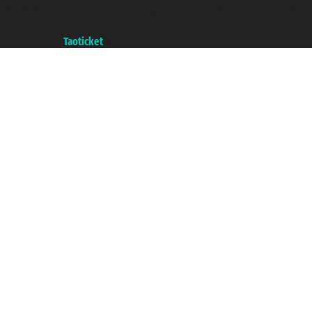
增值税税号: 06206400720 - 已注册意大利工商会, REA 433093 - 省授
权号 n° 6167/131601
A portal of the
Taoticket
group