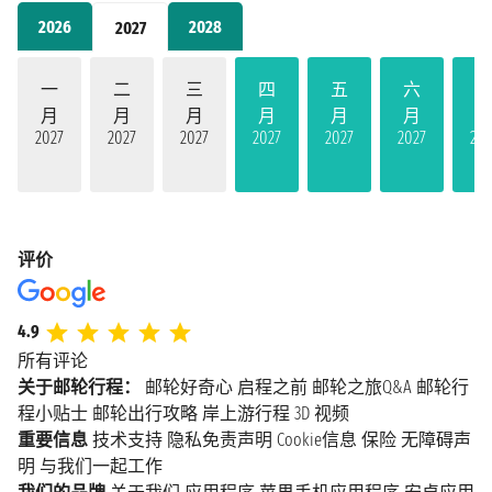
2026
2028
2027
一
二
三
四
五
六
月
月
月
月
月
月
2027
2027
2027
2027
2027
2027
202
评价
4.9
所有评论
关于邮轮行程：
邮轮好奇心
启程之前
邮轮之旅Q&A
邮轮行
程小贴士
邮轮出行攻略
岸上游行程
3D 视频
重要信息
技术支持
隐私免责声明
Cookie信息
保险
无障碍声
明
与我们一起工作