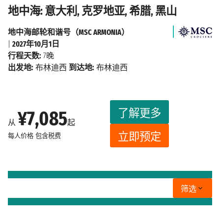
地中海: 意大利, 克罗地亚, 希腊, 黑山
地中海邮轮和谐号（MSC ARMONIA）
|
2027年10月1日
行程天数:
7晚
出发地:
布林迪西
到达地:
布林迪西
了解更多
¥7,085
从
起
立即预定
每人价格
包含税费
筛选