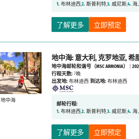
1.
布林迪西,
2.
斯普利特,
3.
威尼斯,
4.
海
了解更多
立即预定
地中海: 意大利, 克罗地亚, 希腊
地中海邮轮和谐号（MSC ARMONIA）
|
20
行程天数:
7晚
出发地:
布林迪西
到达地:
布林迪西
邮轮行程:
1.
布林迪西,
2.
斯普利特,
3.
威尼斯,
4.
海
了解更多
立即预定