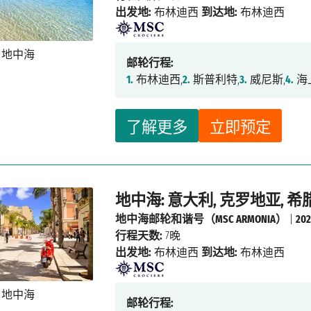
出发地:
布林迪西
到达地:
布林迪西
邮轮行程:
1.
布林迪西,
2.
斯普利特,
3.
威尼斯,
4.
海
了解更多
立即预定
地中海: 意大利, 克罗地亚, 希腊
地中海邮轮和谐号（MSC ARMONIA）
|
20
行程天数:
7晚
出发地:
布林迪西
到达地:
布林迪西
邮轮行程: