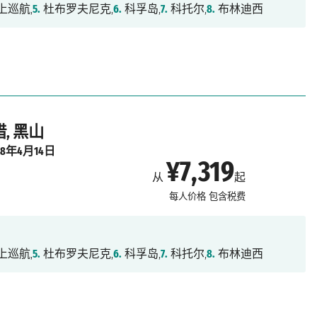
上巡航,
5.
杜布罗夫尼克,
6.
科孚岛,
7.
科托尔,
8.
布林迪西
, 黑山
28年4月14日
¥7,319
从
起
每人价格
包含税费
上巡航,
5.
杜布罗夫尼克,
6.
科孚岛,
7.
科托尔,
8.
布林迪西