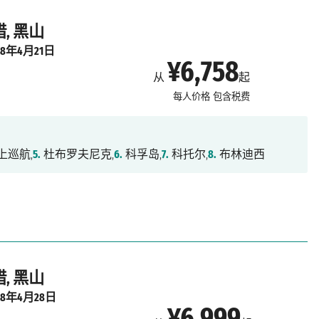
, 黑山
28年4月21日
¥6,758
从
起
每人价格
包含税费
上巡航,
5.
杜布罗夫尼克,
6.
科孚岛,
7.
科托尔,
8.
布林迪西
, 黑山
28年4月28日
¥6,999