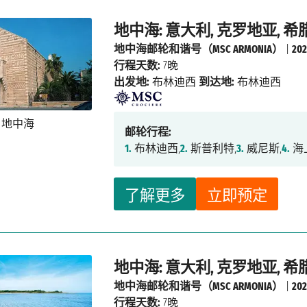
地中海: 意大利, 克罗地亚, 希腊
地中海邮轮和谐号（MSC ARMONIA）
|
20
行程天数:
7晚
出发地:
布林迪西
到达地:
布林迪西
邮轮行程:
1.
布林迪西,
2.
斯普利特,
3.
威尼斯,
4.
海
了解更多
立即预定
地中海: 意大利, 克罗地亚, 希腊
地中海邮轮和谐号（MSC ARMONIA）
|
20
行程天数:
7晚