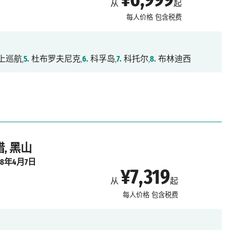
从
起
每人价格
包含税费
上巡航,
5.
杜布罗夫尼克,
6.
科孚岛,
7.
科托尔,
8.
布林迪西
, 黑山
28年4月7日
¥7,319
从
起
每人价格
包含税费