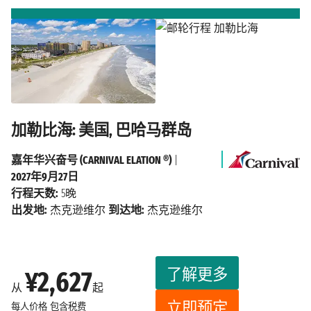
加勒比海: 美国, 巴哈马群岛
嘉年华兴奋号 (CARNIVAL ELATION ®)
|
2027年9月27日
行程天数:
5晚
出发地:
杰克逊维尔
到达地:
杰克逊维尔
了解更多
¥2,627
从
起
立即预定
每人价格
包含税费