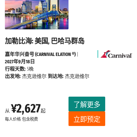
加勒比海: 美国, 巴哈马群岛
嘉年华兴奋号 (CARNIVAL ELATION ®)
|
2027年9月18日
行程天数:
5晚
出发地:
杰克逊维尔
到达地:
杰克逊维尔
了解更多
¥2,627
从
起
立即预定
每人价格
包含税费