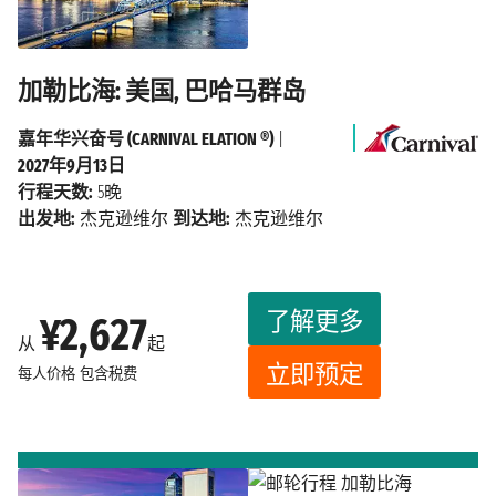
加勒比海: 美国, 巴哈马群岛
嘉年华兴奋号 (CARNIVAL ELATION ®)
|
2027年9月13日
行程天数:
5晚
出发地:
杰克逊维尔
到达地:
杰克逊维尔
了解更多
¥2,627
从
起
立即预定
每人价格
包含税费