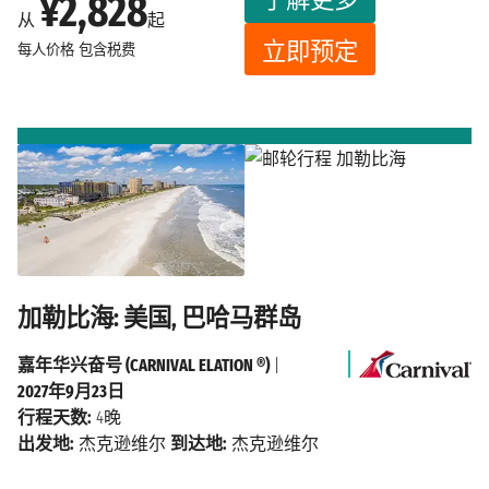
¥2,828
从
起
立即预定
每人价格
包含税费
加勒比海: 美国, 巴哈马群岛
嘉年华兴奋号 (CARNIVAL ELATION ®)
|
2027年9月23日
行程天数:
4晚
出发地:
杰克逊维尔
到达地:
杰克逊维尔