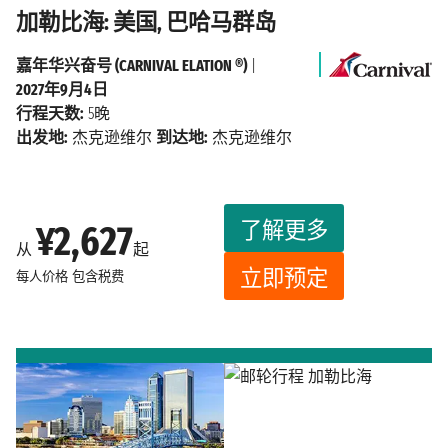
加勒比海: 美国, 巴哈马群岛
嘉年华兴奋号 (CARNIVAL ELATION ®)
|
2027年9月4日
行程天数:
5晚
出发地:
杰克逊维尔
到达地:
杰克逊维尔
了解更多
¥2,627
从
起
立即预定
每人价格
包含税费