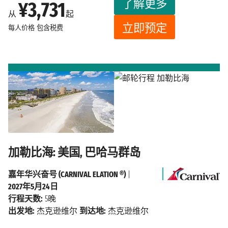
了解更多
¥3,731
从
起
立即预定
每人价格
包含税费
加勒比海: 美国, 巴哈马群岛
嘉年华兴奋号 (CARNIVAL ELATION ®)
|
2027年5月24日
行程天数:
5晚
出发地:
杰克逊维尔
到达地:
杰克逊维尔