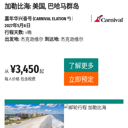
加勒比海: 美国, 巴哈马群岛
嘉年华兴奋号 (CARNIVAL ELATION ®)
|
2027年5月6日
行程天数:
4晚
出发地:
杰克逊维尔
到达地:
杰克逊维尔
了解更多
¥3,450
从
起
立即预定
每人价格
包含税费