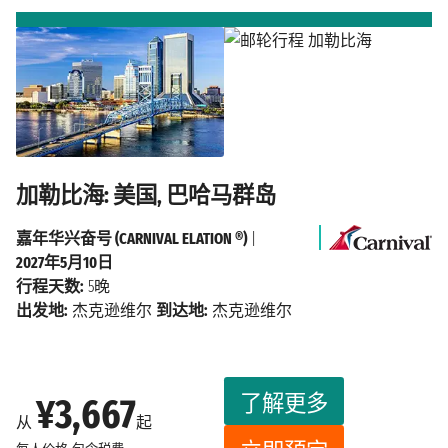
加勒比海: 美国, 巴哈马群岛
嘉年华兴奋号 (CARNIVAL ELATION ®)
|
2027年5月10日
行程天数:
5晚
出发地:
杰克逊维尔
到达地:
杰克逊维尔
了解更多
¥3,667
从
起