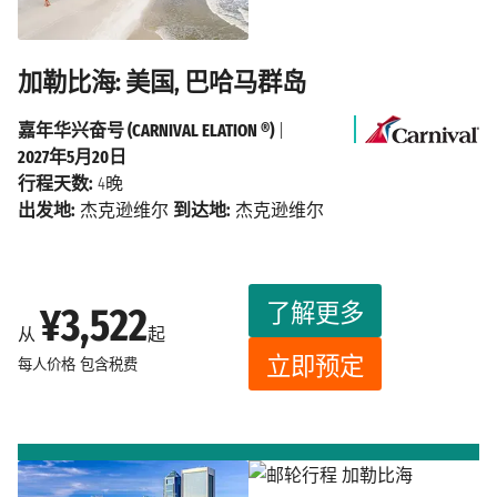
加勒比海: 美国, 巴哈马群岛
嘉年华兴奋号 (CARNIVAL ELATION ®)
|
2027年5月20日
行程天数:
4晚
出发地:
杰克逊维尔
到达地:
杰克逊维尔
了解更多
¥3,522
从
起
立即预定
每人价格
包含税费