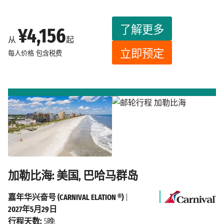
了解更多
¥4,156
从
起
立即预定
每人价格
包含税费
加勒比海: 美国, 巴哈马群岛
嘉年华兴奋号 (CARNIVAL ELATION ®)
|
2027年5月29日
行程天数:
5晚