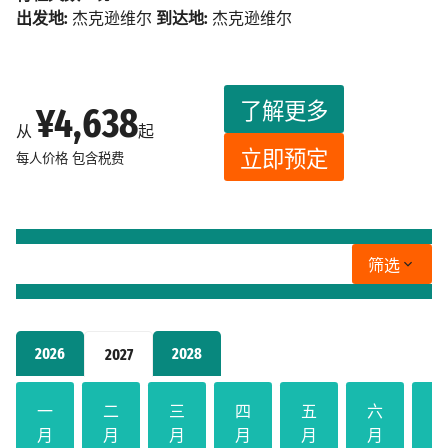
出发地:
杰克逊维尔
到达地:
杰克逊维尔
了解更多
¥4,638
从
起
立即预定
每人价格
包含税费
筛选
2026
2028
2027
一
二
三
四
五
六
月
月
月
月
月
月