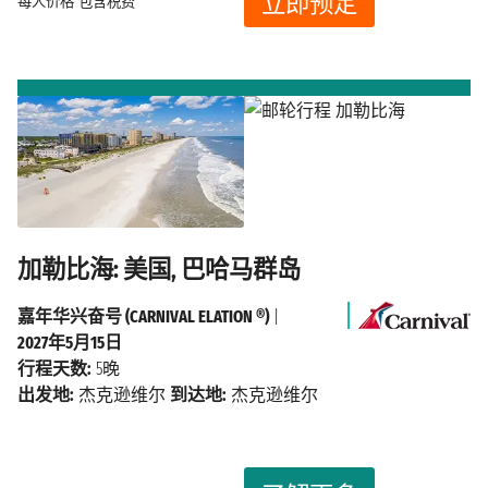
立即预定
每人价格
包含税费
加勒比海: 美国, 巴哈马群岛
嘉年华兴奋号 (CARNIVAL ELATION ®)
|
2027年5月15日
行程天数:
5晚
出发地:
杰克逊维尔
到达地:
杰克逊维尔