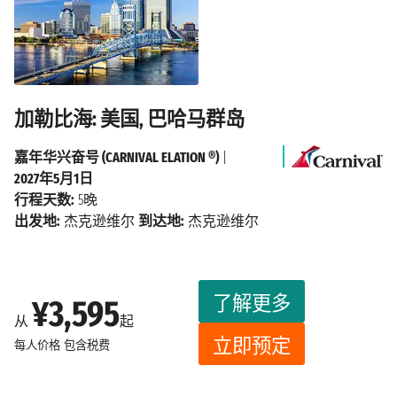
加勒比海: 美国, 巴哈马群岛
嘉年华兴奋号 (CARNIVAL ELATION ®)
|
2027年5月1日
行程天数:
5晚
出发地:
杰克逊维尔
到达地:
杰克逊维尔
了解更多
¥3,595
从
起
立即预定
每人价格
包含税费